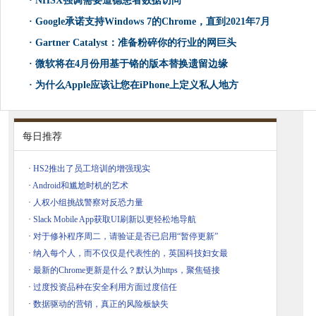
·
NHSX强调需要道德患者数据访问
·
Google承诺支持Windows 7的Chrome，直到2021年7月
·
Gartner Catalyst：准备粉碎你的行业的网巨头
·
微软将在4月份用基于铬的版本替换遗留边缘
·
为什么Apple应该让您在iPhone上定义私人地方
每日推荐
·
HS2推出了员工培训的增强现实
·
Android和尴尬时机的艺术
·
人权小组挑战警察对反恐力量
·
Slack Mobile App获取UI刷新以更轻松地导航
·
对于修补程序周二，请验证是否已启用“暂停更新”
·
纳入每个人，而不仅仅是代表性的，英国科技妇女最
·
最新的Chrome更新是什么？默认为https，聚焦链接
·
过度投资品种在安全利用方面过度信任
·
数据驱动的营销，真正的风险板缺失