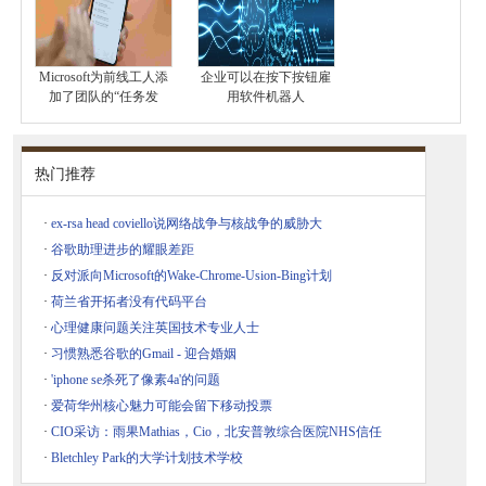
Microsoft为前线工人添
企业可以在按下按钮雇
加了团队的“任务发
用软件机器人
热门推荐
·
ex-rsa head coviello说网络战争与核战争的威胁大
·
谷歌助理进步的耀眼差距
·
反对派向Microsoft的Wake-Chrome-Usion-Bing计划
·
荷兰省开拓者没有代码平台
·
心理健康问题关注英国技术专业人士
·
习惯熟悉谷歌的Gmail - 迎合婚姻
·
'iphone se杀死了像素4a'的问题
·
爱荷华州核心魅力可能会留下移动投票
·
CIO采访：雨果Mathias，Cio，北安普敦综合医院NHS信任
·
Bletchley Park的大学计划技术学校