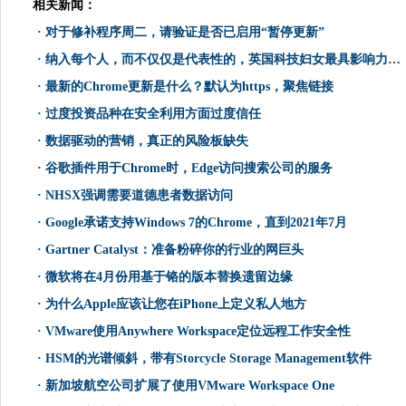
相关新闻：
·
对于修补程序周二，请验证是否已启用“暂停更新”
·
纳入每个人，而不仅仅是代表性的，英国科技妇女最具影响力的妇女
·
最新的Chrome更新是什么？默认为https，聚焦链接
·
过度投资品种在安全利用方面过度信任
·
数据驱动的营销，真正的风险板缺失
·
谷歌插件用于Chrome时，Edge访问搜索公司的服务
·
NHSX强调需要道德患者数据访问
·
Google承诺支持Windows 7的Chrome，直到2021年7月
·
Gartner Catalyst：准备粉碎你的行业的网巨头
·
微软将在4月份用基于铬的版本替换遗留边缘
·
为什么Apple应该让您在iPhone上定义私人地方
·
VMware使用Anywhere Workspace定位远程工作安全性
·
HSM的光谱倾斜，带有Storcycle Storage Management软件
·
新加坡航空公司扩展了使用VMware Workspace One