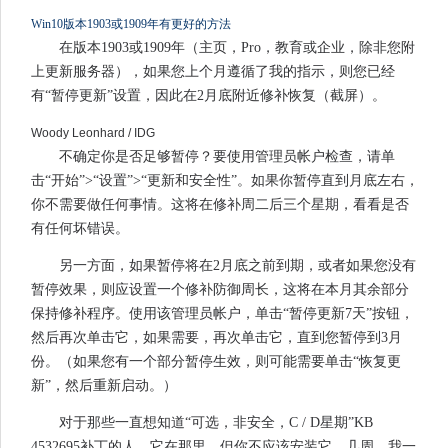
Win10版本1903或1909年有更好的方法
在版本1903或1909年（主页，Pro，教育或企业，除非您附
上更新服务器），如果您上个月遵循了我的指示，则您已经
有“暂停更新”设置，因此在2月底附近修补恢复（截屏）。
Woody Leonhard / IDG
不确定你是否足够暂停？要使用管理员帐户检查，请单
击“开始”>“设置”>“更新和安全性”。如果你暂停直到月底左右，
你不需要做任何事情。这将在修补周二后三个星期，看看是否
有任何坏错误。
另一方面，如果暂停将在2月底之前到期，或者如果您没有
暂停效果，则应设置一个修补防御周长，这将在本月其余部分
保持修补程序。使用该管理员帐户，单击“暂停更新7天”按钮，
然后再次单击它，如果需要，再次单击它，直到您暂停到3月
份。（如果您有一个部分暂停生效，则可能需要单击“恢复更
新”，然后重新启动。）
对于那些一直想知道“可选，非安全，C / D星期”KB
4532695补丁的人，它在那里，但你不应该安装它。几周，我一