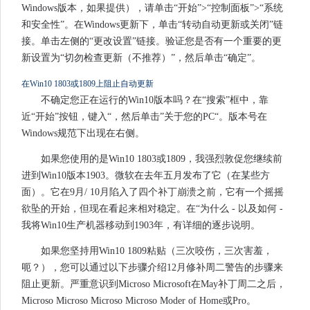
Windows版本，如果提供），请单击“开始”>“控制面板”>“系统
和安全性”。在Windows更新下，单击“转动自动更新或关闭”链
接。单击左侧的“更改设置”链接。验证您是否有一个重要的更
新设置为“切勿检查更新（不推荐）”，然后单击“确定”。
在Win10 1803或1809上阻止自动更新
不确定您正在运行的Win10版本吗？在“搜索”框中，靠
近“开始”按钮，键入“，然后单击”关于您的PC“。版本号在
Windows规范下出现在右侧。
如果您使用的是Win10 1803或1809，我强烈敦促您继续前
进到Win10版本1903。微软在去年五月发布了它（在某些方
面）。它在9月/ 10月陷入了四个补丁崩溃之前，它有一个摇摇
欲坠的开始，但现在看起来相对稳定。在“为什么 - 以及如何 -
我将Win10生产机器移动到1903年，有详细的逐步说明。
如果您坚持用Win10 1809粘贴（三次咬伤，三次害羞，
呃？），您可以通过以下步骤介绍12月修补周二警告的步骤来
阻止更新。严重意识到Microso Microsoft在May补丁周二之后，
Microso Microso Microso Microso Moder of Home或Pro。