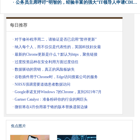
·
公务员主席呼吁“明智的，经验丰富的强大”IT领导人申请CDIO工作
每日推荐
·
对于修补程序周二，请验证是否已启用“暂停更新”
·
纳入每个人，而不仅仅是代表性的，英国科技妇女最
·
最新的Chrome更新是什么？默认为https，聚焦链接
·
过度投资品种在安全利用方面过度信任
·
数据驱动的营销，真正的风险板缺失
·
谷歌插件用于Chrome时，Edge访问搜索公司的服务
·
NHSX强调需要道德患者数据访问
·
Google承诺支持Windows 7的Chrome，直到2021年7月
·
Gartner Catalyst：准备粉碎你的行业的网巨头
·
微软将在4月份用基于铬的版本替换遗留边缘
焦点图片