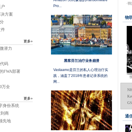
Amazon S3对象锁的Ransomware
·
羽
警察加上大众黑客攻击
Pro...
账户
存储中的领导索赔
解决方案
物
logon在四天内攻击Spike 10次
分
测试和开发领域
文件
，以加速边缘计算
更多
»
优势
微潜力
密码非常愚蠢
巨人最大的游戏消费者
黑客芬兰治疗业务崩溃
源代码
力调节器中拒绝拒绝工作
Vastaamo是芬兰的私人心理治疗实
的FWA部署
践，涵盖了2018年患者记录系统的
忆瓶颈
网...
e攻击后恢复服务
0万全
N
令人沮丧的全球数据中心
Ka
更多
»
击
G
数字身份系统
宽带
5
业到商
进入英国
通
领先地
填充混合云和边缘计算策略