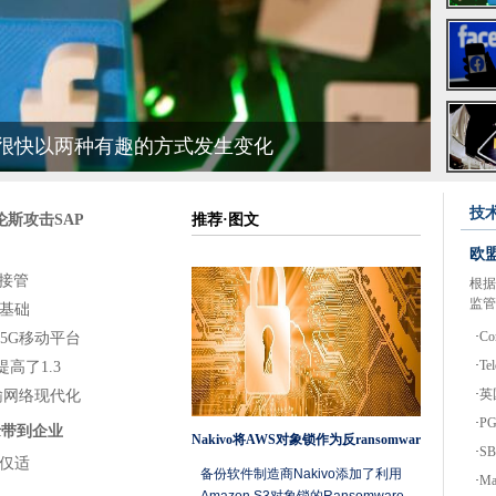
球范围内采取SASE服务
享无碳数据中心能源使用统计数据
bre千兆位访问
自机器人
生态系统
pp将很快以两种有趣的方式发生变化
cebook泄漏中
技
组合的演变
艾伦斯攻击SAP
推荐·图文
频推出，RAN计算线
欧
混合云推动中对技术伙伴进行了双倍下调
并接管
根据
监管
C失败中泄漏数据
基础
titute踏上了剑桥数据中心的节省成本效率驱动器
·
C
G 5G移动平台
·
T
高了1.3
努力留下来
·
英
于光传输网络现代化
·
P
英国纤维推出
边缘带到企业
Nakivo将AWS对象锁作为反ransomware工具
·
S
y推出Pro-Collinator计划，以提高蜂蜂
带仅适
备份软件制造商Nakivo添加了利用
·
Ma
中试验