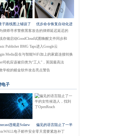
量子路线图上铺设了
优步命令恢复自动化进
为律师寻求警察黑客攻击的律师延迟延迟的
线存储启动GoodCloud试图唤醒文件同步和
sic Publisher BMG Taps进入Google云
irgin Media旨在与智能WiFi加上的家庭连接转换
ber司机应该被归类为“工人”，英国最高法
敦学校的赎金软件攻击亮点警告
费电子
mecast违规是Solarw
偏见的语言阻止了一半
onicWALL电子邮件安全零天需要紧急补丁