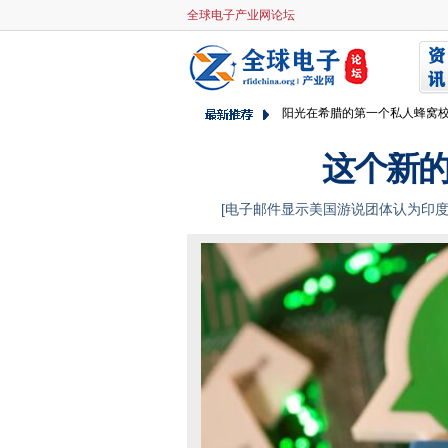
全球电子产业网论坛
Neos Networks在英国推出
挪威政府将受害者占Microsoft
瑞典建立国家网络安全中心
阳光在希腊的第一个私人蜂窝
150,000条记录意外抹去了警
RAN返回强劲的增长，但诺基
这个新
公民服务数据挑战旨在改善数
[
电子邮件显示美国游说团体认为印
Verizon和AWS团队在私人M
谷歌云索赔革命与网络连接中
SES将高吞吐量环回服务束到
egregor赎金瓶员工在中断时
美国O-RAN作为菜肴和AWS
Bharti Airtel，高通公司队
C Spire Taps Amdocs为5
VMware CTO：在一个公共
NCSC在袭击时支持教育部门