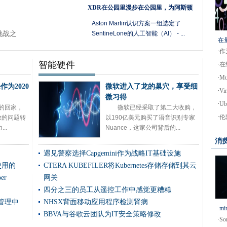
XDR在公园里漫步在公园里，为阿斯顿
商业级以太网FTTX服务
Aston Martin认识方案一组选定了
攻击
挑战之
SentineLone的人工智能（AI） - ...
在
·
作
校园智能制造网络上闪耀
智能硬件
·
在
察系统
·
Mu
亚准备了提前挑战的挑战
e作为2020
微软进入了龙的巢穴，享受细
·
V
据的使用
微习得
·
U
工的回家，
微软已经采取了第二大收购，
EC上带来企业的优势
·
伦
敬的问题转
以190亿美元购买了语音识别专家
心
..
Nuance，这家公司背后的...
美国国防部
消
被逮捕
遇见警察选择Capgemini作为战略IT基础设施
形式5G云战略合作
使用的
CTERA KUBEFILER将Kubernetes存储存储到其云
er
网关
在印度推进5克开放
四分之三的员工从遥控工作中感觉更糟糕
G无线政策和充电
服务管理中
NHSX背面移动应用程序检测肾病
云提供商'死亡的企业“全能”的日子里
mi
BBVA与谷歌云团队为IT安全策略修改
的支持
·
S
Microsoft发布一键单击Proxylogon缓解工具