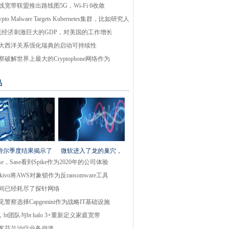
线宽带联盟推出路线图5G，Wi-Fi 6收敛
ypto Malware Targets Kubernetes集群，比如研究人
克经济刺激巨大的GDP，对美国的工作增长
大西洋关系强化瑞典的启动可持续性
察破解世界上最大的Cryptophone网络作为
品
特尔季度结果揭示了
微软进入了龙的巢穴，
ase，Sase看到Spike作为2020年的公司体验
akivo将AWS对象锁作为反ransomware工具
间已经耗尽了探针网络
见警察选择Capgemini作为战略IT基础设施
e，bt团队与bt halo 3+重新定义家庭宽带
客芬兰治疗业务崩溃