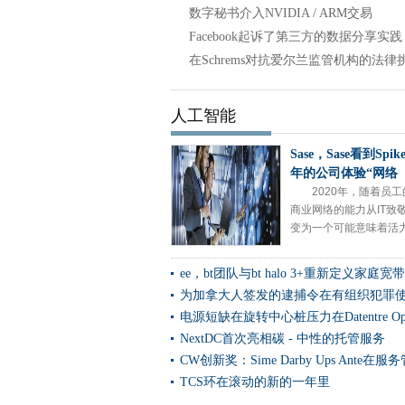
西北澳大利亚获得数字增压
数字秘书介入NVIDIA / ARM交易
Neos Networks在英国推出
Facebook起诉了第三方的数据分享实践
挪威政府将受害者占Microsoft
在Schrems对抗爱尔兰监管机构的法律
瑞典建立国家网络安全中心
阳光在希腊的第一个私人蜂窝
人工智能
150,000条记录意外抹去了警
RAN返回强劲的增长，但诺基
Sase，Sase看到Spik
公民服务数据挑战旨在改善数
年的公司体验“网络
2020年，随着员
Verizon和AWS团队在私人M
商业网络的能力从IT致
谷歌云索赔革命与网络连接中
变为一个可能意味着活力.
SES将高吞吐量环回服务束到
egregor赎金瓶员工在中断时
ee，bt团队与bt halo 3+重新定义家庭宽带
美国O-RAN作为菜肴和AWS
为加拿大人签发的逮捕令在有组织犯罪
电源短缺在旋转中心桩压力在Datentre Op
Bharti Airtel，高通公司队
NextDC首次亮相碳 - 中性的托管服务
C Spire Taps Amdocs为5
CW创新奖：Sime Darby Ups Ante在
VMware CTO：在一个公共
TCS环在滚动的新的一年里
NCSC在袭击时支持教育部门