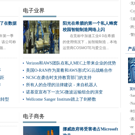
球范围内采取SASE服务
·
无
电子业界
·
Cr
享无碳数据中心能源使用统计数据
员
·
5
bre千兆位访问
了在数据
阳光在希腊的第一个私人蜂窝
·
跨
自机器人
校园智能制造网络上闪
·
警
生态系统
1年第一季
在竞标中加速工业4 0在希腊
元，该公司称
的使用情况下，如智能制造，本地
cebook泄漏中
..
运营商COSMOTE与爱立信...
产
组合的演变
Verizon和AWS团队在私人MEC上带来企业的优势
频推出，RAN计算线
序
美国O-RAN作为菜肴和AWS形式5G云战略合作
混合云推动中对技术伙伴进行了双倍下调
差距
NCSC在袭击时支持教育部门的支持
作
C失败中泄漏数据
所有人的合理的法律建议 - 来自机器人
英
诺基亚宣布下一次5G微波运输组合的演变
titute踏上了剑桥数据中心的节省成本效率驱动器
·
S
施转型
Wellcome Sanger Institute踏上了剑桥数
·
N
努力留下来
·
时
电子商务
英国纤维推出
·
遇
y推出Pro-Collinator计划，以提高蜂蜂
·
e
挪威政府将受害者占Microsoft
中试验
·
黑