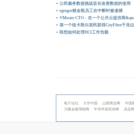
公民服务数据挑战旨在改善数据的使用
英国法院脸上的证据“黑洞”在
egregor赎金瓶员工在中断时被逮捕
Minio Stakes在云对象容器
VMware CTO：在一个公共云提供商&apo
Microsoft Exchange Proxy
第一个纽卡斯尔居民获得CityFibre千兆
利物浦宣布为无人机技术进行
联想如何处理HCI工作负载
COLT进一步与IBM一起运行
网络安全理事会冠军英国安全
NCSC：用你的宠物名称作为
大科技eClipses电信和武器
在MI5干预后，监测专家在智
nvidia targets datacentre记
EBA在Microsoft Exchang
正常学院报告突出了招聘问题
电子论坛
大市中国
山西商业网
中国
林地信任于12月的网络攻击袭
万隆金银理财网
中华环保宣传网
吴忠
超过一名家庭在英国努力提供
Facebook的AI博士研究计划
Oracle用粗刃基础设施器件