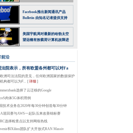
Facebook推出新闻通讯产品
Bulletin 由知名记者提供支持
美国宇航局对最新的哈勃太空
望远镜有效载荷计算机故障进
行重大修复
术前沿
盟法院表示，所有欧盟各州都可以对Fa
欧洲司法法院的意见，任何欧洲国家的数据保护
机构都可以为F...
[
详细
]
ommerzbank选择了云迁移的Google
elcoS肉体5G体积用例
国技术业务在2020年每30分钟创造每30分钟
GA巡回赛与AWS一起队伍来改善锦标赛
BRC选择检查点以支持网络热线
venir和Xilinx团队扩大开放式RAN Massiv