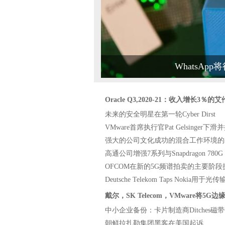
KDDI与CATO网络的团队在全
Google Cloud与用户共
第一个纽卡斯尔居民获得CityFi
所有人的合理的法律建议 - 来
Wi-Fi联盟推进支持Wi-Fi 6e
WhatsA
爱尔兰的DPC将探测器发射到Fa
联想如何处理HCI工作负载
诺基亚宣布下一次5G微波运输
Oracle Q3,2020-21：收入增长3％的
爱立信加速了MMIMO的5G中
未来的安全明星在第一轮Cyber​​ Dirst
IBM和Telefónica在企业
VMware首席执行官Pat Gelsinger下滑
无能的网络犯罪分子在OPSE
强大的公司文化成功的混合工作环境的
Wellcome Sanger Ins
高通公司增强7系列与Snapdragon 780
沃达丰推出了“即时”的Wi-Fi
OFCOM在新的5G频谱拍卖的主要阶段提
超过三分之二的员工希望灵活
Deutsche Telekom Taps Nokia用
Truesped和CityFibre加速
戴尔，SK Telecom，VMware将5G
爱尔兰的DataCentre Industr
中小企业备份：卡片制造商Ditches磁
Sutton议会在家庭传感器技术
朝鲜拉扎勒集团黑客在美国起诉