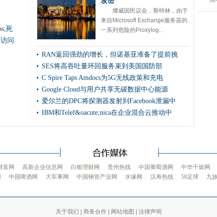
攻击
警察加上大众黑客攻击
挪威国民议会，斯特林，由于
来自Microsoft Exchange服务器的
存储中的领导索赔
s;死
一系列危险的Proxylog...
logon在四天内攻击Spike 10次
位访问
测试和开发领域
RAN返回强劲的增长，但诺基亚准备了提前挑
，以加速边缘计算
SES将高吞吐量环回服务束到美国国防部
优势
C Spire Taps Amdocs为5G无线政策和充电
密码非常愚蠢
Google Cloud与用户共享无碳数据中心能源
爱尔兰的DPC将探测器发射到Facebook泄漏中
巨人最大的游戏消费者
IBM和Telef&oacute;nica在企业混合云推动中
力调节器中拒绝拒绝工作
忆瓶颈
e攻击后恢复服务
令人沮丧的全球数据中心
财富网
高新企业信息网
白银理财网
贵州热线
中国葡萄酒网
中华干燥网
击
网
中国啤酒网
大军事网
中国钢管产业网
水缘网
汉寿热线
58足球
九
宽带
进入英国
填充混合云和边缘计算策略
关于我们
|
商务合作
|
网站地图
|
法律声明