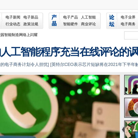
商业级以太网FTTX服务
攻击
电子新闻
电子新品
电子产品
人工智能
电子业界
行业动态
政策法规
智能硬件
商业评论
电子商务
校园智能制造网络上闪耀
察系统
亚准备了提前挑战的挑战
的人工智能程序充当在线评论的
据的使用
度的电子商务计划令人担忧
] [
英特尔CEO表示芯片短缺将在2021年下半年
EC上带来企业的优势
在全球范围内提供宽带互联网
]
心
美国国防部
被逮捕
形式5G云战略合作
在印度推进5克开放
G无线政策和充电
云提供商'死亡的企业“全能”的日子里
的支持