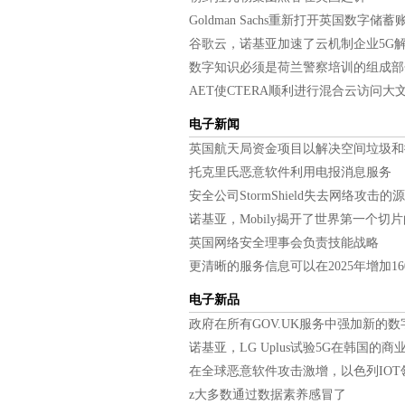
英国法院脸上的证据“黑洞”在
Goldman Sachs重新打开英国数字储蓄
Minio Stakes在云对象容器
谷歌云，诺基亚加速了云机制企业5G
Microsoft Exchange Proxy
数字知识必须是荷兰警察培训的组成部
利物浦宣布为无人机技术进行
AET使CTERA顺利进行混合云访问大
COLT进一步与IBM一起运行
电子新闻
网络安全理事会冠军英国安全
英国航天局资金项目以解决空间垃圾和
NCSC：用你的宠物名称作为
托克里氏恶意软件利用电报消息服务
大科技eClipses电信和武器
安全公司StormShield失去网络攻击的
在MI5干预后，监测专家在智
诺基亚，Mobily揭开了世界第一个切片
nvidia targets datacentre记
英国网络安全理事会负责技能战略
EBA在Microsoft Exchang
更清晰的服务信息可以在2025年增加16
正常学院报告突出了招聘问题
电子新品
林地信任于12月的网络攻击袭
政府在所有GOV.UK服务中强加新的
超过一名家庭在英国努力提供
诺基亚，LG Uplus试验5G在韩国的商
Facebook的AI博士研究计划
在全球恶意软件攻击激增，以色列IOT
Oracle用粗刃基础设施器件
z大多数通过数据素养感冒了