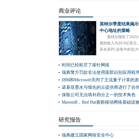
KDDI与CATO网络的团队在全
商业评论
Google Cloud与用户共
第一个纽卡斯尔居民获得CityFi
英特尔季度结果揭示
所有人的合理的法律建议 - 来
中心地址的策略
Wi-Fi联盟推进支持Wi-Fi 6e
英特尔报告了202
度的收入为18 6亿美
爱尔兰的DPC将探测器发射到Fa
其在其PC业务中的实力领.
联想如何处理HCI工作负载
诺基亚宣布下一次5G微波运输
时间已经耗尽了探针网络
爱立信加速了MMIMO的5G中
瑞典警方罚款非法使用面部识别应用程
IBM和Telefónica在企业
IBM和Microsoft关闭了主流量子计算的
诺基亚墨水与领先的云提供商进行了合
无能的网络犯罪分子在OPSE
保险公司无法填补四分之一的技术角色
Wellcome Sanger Ins
MaveniR，Red Hat索赔移动网络基础设
沃达丰推出了“即时”的Wi-Fi
超过三分之二的员工希望灵活
研究报告
Truesped和CityFibre加速
爱尔兰的DataCentre Industr
瑞典建立国家网络安全中心
Sutton议会在家庭传感器技术