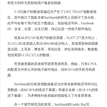
和意大利作为受影响用户最多的国家。
5.33亿账户的数据泄漏总共产生了2,837,793,637项数据项
目，其中探讨了隐私专家Surfshark的研究人员探讨了其分析。
此平均在每个用户的五个数据点，包括电话号码，Facebook
ID，全名，位置，出生日期，传记以及一些电子邮件地址。
埃及44,833,547名用户的账目泄露，35,677,377意大利人，
32,315,282名美国人和28,804,686名沙特人。其他受影响的国家
是法国，土耳其，摩洛哥，哥伦比亚，伊拉克和南非。数据集
包括英国11,522,327人的数据。
究竟被泄露的具体细节因受害者而异。例如，只有4.76％
的配置文件所公开的电子邮件地址，但89.01％的手机号码泄
露。
Surfshark的分析发现数据集还允许将名称和电话号码与位
置数据（在60.58％的情况下暴露）和雇主名称（在18.3％的情
况下暴露），为矛网络钓鱼危险的危险投入了许多受害者。
在一个细节研究员的发现，Surfshark的Goddy Ray写