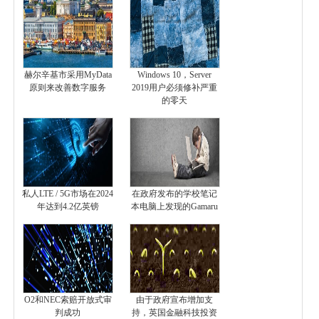
赫尔辛基市采用MyData
Windows 10，Server
原则来改善数字服务
2019用户必须修补严重
的零天
私人LTE / 5G市场在2024
在政府发布的学校笔记
年达到4.2亿英镑
本电脑上发现的Gamaru
O2和NEC索赔开放式审
由于政府宣布增加支
判成功
持，英国金融科技投资