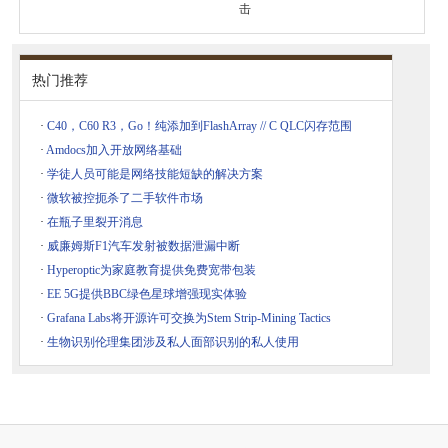
击
热门推荐
·
C40，C60 R3，Go！纯添加到FlashArray // C QLC闪存范围
·
Amdocs加入开放网络基础
·
学徒人员可能是网络技能短缺的解决方案
·
微软被控扼杀了二手软件市场
·
在瓶子里裂开消息
·
威廉姆斯F1汽车发射被数据泄漏中断
·
Hyperoptic为家庭教育提供免费宽带包装
·
EE 5G提供BBC绿色星球增强现实体验
·
Grafana Labs将开源许可交换为Stem Strip-Mining Tactics
·
生物识别伦理集团涉及私人面部识别的私人使用