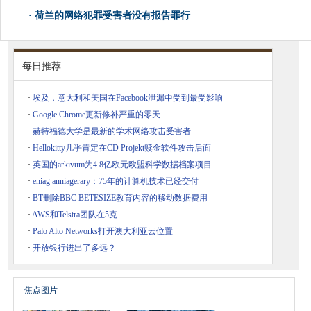
·
荷兰的网络犯罪受害者没有报告罪行
每日推荐
·
埃及，意大利和美国在Facebook泄漏中受到最受影响
·
Google Chrome更新修补严重的零天
·
赫特福德大学是最新的学术网络攻击受害者
·
Hellokitty几乎肯定在CD Projekt赎金软件攻击后面
·
英国的arkivum为4.8亿欧元欧盟科学数据档案项目
·
eniag anniagerary：75年的计算机技术已经交付
·
BT删除BBC BETESIZE教育内容的移动数据费用
·
AWS和Telstra团队在5克
·
Palo Alto Networks打开澳大利亚云位置
·
开放银行进出了多远？
焦点图片