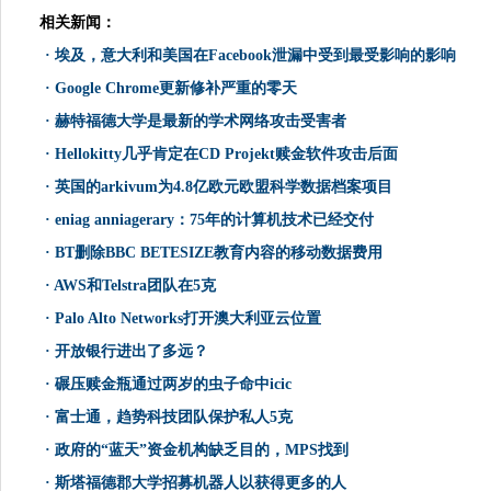
相关新闻：
·
埃及，意大利和美国在Facebook泄漏中受到最受影响的影响
·
Google Chrome更新修补严重的零天
·
赫特福德大学是最新的学术网络攻击受害者
·
Hellokitty几乎肯定在CD Projekt赎金软件攻击后面
·
英国的arkivum为4.8亿欧元欧盟科学数据档案项目
·
eniag anniagerary：75年的计算机技术已经交付
·
BT删除BBC BETESIZE教育内容的移动数据费用
·
AWS和Telstra团队在5克
·
Palo Alto Networks打开澳大利亚云位置
·
开放银行进出了多远？
·
碾压赎金瓶通过两岁的虫子命中icic
·
富士通，趋势科技团队保护私人5克
·
政府的“蓝天”资金机构缺乏目的，MPS找到
·
斯塔福德郡大学招募机器人以获得更多的人