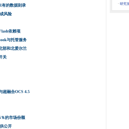
从铜中从铜移动到索尔兹伯里的全纤维
·
研究
未有的数据刻录
所未有的数据刻录
成风险
在，安全的互联网接入
5克
lash依赖项
涉及加密电话网络的药物运作中
Playbook与托管服务
国造成风险
东北部和北爱尔兰
提醒公司在申请新税款时使用“合理的小心”
道开关
，MPS找到
运营商有一个双重敲诈勒索
施加到虐待儿童滥用风险的端到端加密
获得更多的人
nix与超融合OCS 4.5
ckup升级节省500万欧元
 Flash依赖项
算机
75％的市场份额
告罪行
提供公开
会方法