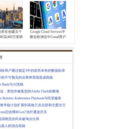
政府在创建五个
Google Cloud Services中
时花400万英镑
断在欧洲击中Gmail用户
荐
网络用户通过锁定3中的前所未有的数据刻录
术的不可预见的后果将英国造成风险
ke Bank与AI洗钱
C说，查找并修复您的Adobe Flash依赖项
ix Bolsters Kubernetes Playbook与托管服务
SC将学校计划扩展到英格兰东北部和北爱尔兰
adcom启动博科Gen7光纤通道开关
涓涓细流但尚未被淘汰出局
机器人的混合祝福