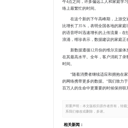
午4点之间，许多偏远工人和家庭学
华为为英国经济申请了3.3亿英
络上最繁忙的时间。
贝尔法斯特港口向英国和爱尔兰
在这个新的下午高峰期，上游交
Konvoy小组与IoT跟踪Keg舰队
比增长了35％，表明全国各地的家
研究发现艾可以教人们新技巧
的语音呼叫迅速增长的上传流量 - 
哪一个？网上银行调查揭示了安
浪涌，维珍表示，数据建议的家庭正
英国议会委员会对Oneweb Sat
新数据遵循12月份的维尔京媒体
John McAfee逮捕了加密货币
在其最高水平。全年，客户消耗了录
Red Hat rivals VMware和Nu
时间。
桑坦德在金融化的投资双重投
“随着消费者继续适应和拥抱在
AWS中断：亚马逊主要美国大
的网络携带更多的数据。“我们致力
Ooredoo Group扩展了爱立
百万人的生命中更重要的时候保持联
补丁使用雪花增长数据功能
诺基亚，爱立信得分5G技术胜利橙
郑重声明：本文版权归原作者所有，转载
VMware：管理实践需要适应
系我们修改或删除，多谢。
主要的技术公司敦促将目标广告
爱立信驾驶，以增强的海上连
相关新闻：