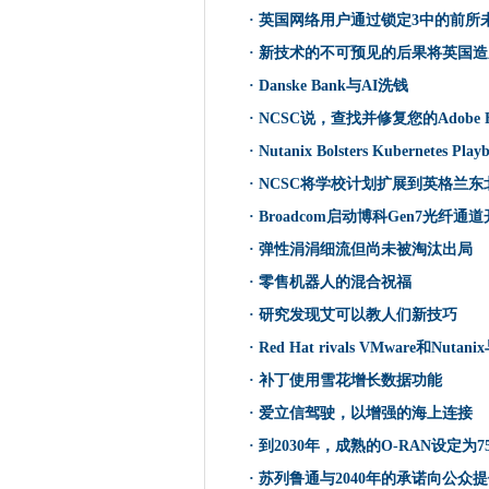
OpenDeach索赔英国首先
·
英国网络用户通过锁定3中的前所
英国网络用户通过锁定3中的前
·
新技术的不可预见的后果将英国造
Web创始人呼吁年轻人无处不
·
Danske Bank与AI洗钱
富士通，趋势科技团队保护私人
·
NCSC说，查找并修复您的Adobe F
比利时警察RAID 200处于
·
Nutanix Bolsters Kubernetes 
新技术的不可预见的后果将英
·
NCSC将学校计划扩展到英格兰
IR35私营部门改革：HMRC
·
Broadcom启动博科Gen7光纤通
政府的“蓝天”资金机构缺乏目的
Avaddon Ransomware
·
弹性涓涓细流但尚未被淘汰出局
Danske Bank与AI洗钱
·
零售机器人的混合祝福
政府在压力下将Facebook
·
研究发现艾可以教人们新技巧
斯塔福德郡大学招募机器人以
·
Red Hat rivals VMware和Nuta
荷兰银行设置为通过Veeam Ba
·
补丁使用雪花增长数据功能
NCSC说，查找并修复您的Adobe
·
爱立信驾驶，以增强的海上连接
剑桥举办英国最强大的超级计
·
到2030年，成熟的O-RAN设定为
荷兰的网络犯罪受害者没有报
·
苏列鲁通与2040年的承诺向公众
GSMA呼吁全民政府的数字社