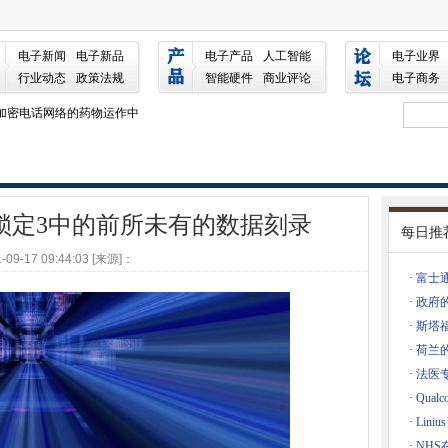
所未有的数据刻录
电子新闻
电子新品
电子产品
人工智能
电子业界
在，安全的互联网接入
行业动态
政策法规
智能硬件
商业评论
电子商务
5克
涉及加密电话网络的药物运作中
国造成风险
提醒公司在申请新税款时使用“合理的小心”
，MPS找到
锁定3中的前所未有的数据刻录
运营商有一个双重敲诈勒索
每日推
-09-17 09:44:03 [来源]：
施加到虐待儿童滥用风险的端到端加密
·
富士
获得更多的人
·
政府
·
斯塔
ckup升级节省500万欧元
·
荷兰
 Flash依赖项
·
法医
算机
·
Qual
告罪行
·
Lin
会方法
·
NH