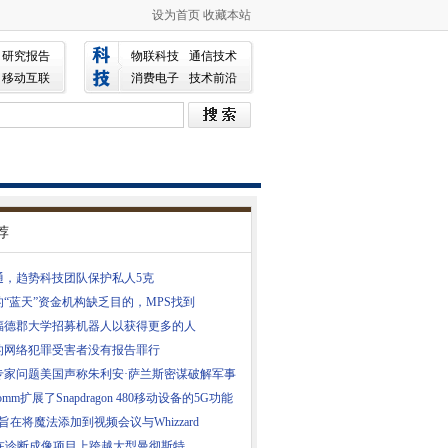
设为首页
收藏本站
研究报告
物联科技
通信技术
移动互联
消费电子
技术前沿
荐
通，趋势科技团队保护私人5克
的“蓝天”资金机构缺乏目的，MPS找到
福德郡大学招募机器人以获得更多的人
的网络犯罪受害者没有报告罪行
专家问题美国声称朱利安·萨兰斯密谋破解军事
comm扩展了Snapdragon 480移动设备的5G功能
ius旨在将魔法添加到视频会议与Whizzard
S在诊断成像项目上跨越大型曼彻斯特