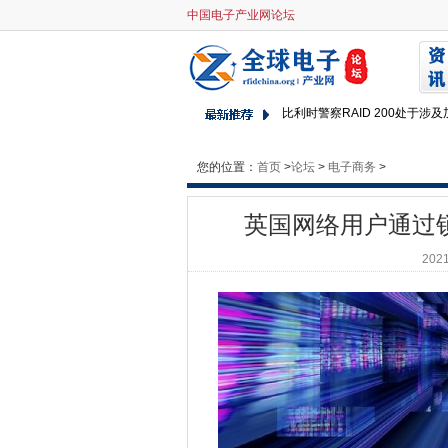
中国电子产业网论坛
英国网络用户通过锁定3中的前
Web创始人呼吁年轻人无处不
富士通，趋势科技团队保护私人
比利时警察RAID 200处于
新技术的不可预见的后果将英
IR35私营部门改革：HMRC
您的位置：
首页
>
论坛
>
电子商务
>
政府的“蓝天”资金机构缺乏目的
英国网络用户通过
Avaddon Ransomware
Danske Bank与AI洗钱
2021
政府在压力下将Facebook
斯塔福德郡大学招募机器人以
荷兰银行设置为通过Veeam Ba
NCSC说，查找并修复您的Adobe
剑桥举办英国最强大的超级计
荷兰的网络犯罪受害者没有报
GSMA呼吁全民政府的数字社