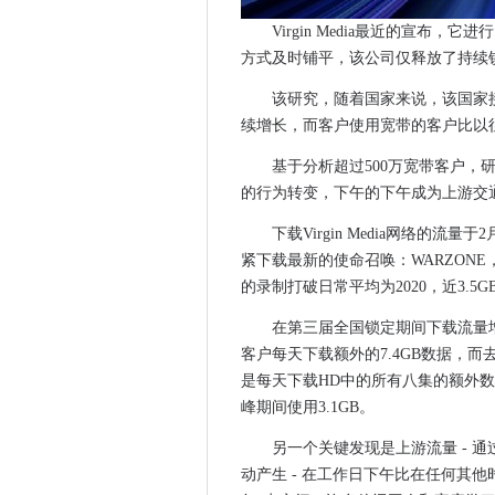
Nutanix Bolsters Kubernet
Virgin Media最近的宣
苏格兰政府在创建五个技术中心
方式及时铺平，该公司仅释放了持续
法医专家问题美国声称朱利安·
该研究，随着国家来说，该国家
ovhcloud使碳减少承诺的可
续增长，而客户使用宽带的客户比以
NCSC将学校计划扩展到英格
基于分析超过500万宽带客户，
Google Cloud Services
的行为转变，下午的下午成为上游交
Qualcomm扩展了Snapdrag
印度的塔塔资本是如何扩展其
下载Virgin Media网络的
Broadcom启动博科Gen7光
紧下载最新的使命召唤：WARZONE，
政府更新数据伦理框架
的录制打破日常平均为2020，近3.5G
Linius旨在将魔法添加到视频会议
在第三届全国锁定期间下载流量
ATOS开发量子计算的Q-Scor
客户每天下载额外的7.4GB数据，
弹性涓涓细流但尚未被淘汰出
是每天下载HD中的所有八集的额外数
ubs用gitlab简化软件产品开发
峰期间使用3.1GB。
NHS在诊断成像项目上跨越大
另一个关键发现是上游流量 - 
当美国机构袭击时，Fireey
动产生 - 在工作日下午比在任何其
零售机器人的混合祝福