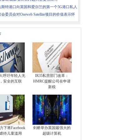
法斯特港口向英国和爱尔兰的第一个5G港口私人
会委员会对Oneweb Satellite项目的价值表示怀
片
始人呼吁年轻人无
IR35私营部门改革：
，安全的互联
HMRC提醒公司在申请
新税
下将Facebook
剑桥举办英国最强大的
虐待儿童滥用
超级计算机