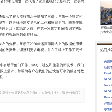
习者的核心期限，这代表了远离夜晚的长期模式，这是网
镑的贡献
的第一个5G港口私人网络进行蒸汽
通揭示了在大流行前水平增加了三倍，与第一个锁定相
庭现在可以更好地建立灵活的工作和家庭学习。随着传统
苏格兰
在快速返回正常稳定之前，在第一次锁定期间看到了初始
技术中心
全性“令人担忧”
在拥抱视频呼叫保持联系。
ellite项目的价值表示怀疑
发布的分析，显示了2020年运营商网络上的数据使用量
欺诈
热门推
制的数据量，调整到更多电视，并在手机上工作了更长
tanix与超融合OCS 4.5
资
·
英国
家中有助于他们工作，学习，社交和住宿的新技术，我们
区地区之一的停机事件枯萎
·
新技
于跟上需求，并帮助客户在我们的超快速可靠的服务对数
·
Dans
信5G技术协议
系。”
·
NCS
·
Nutan
色，Proximus
·
NC
文章仅为传播更多信息之目的，如有侵权行为，请第一时间联
管理遥控工作
·
Bro
结束为18岁以下
·
弹性
接
·
零售