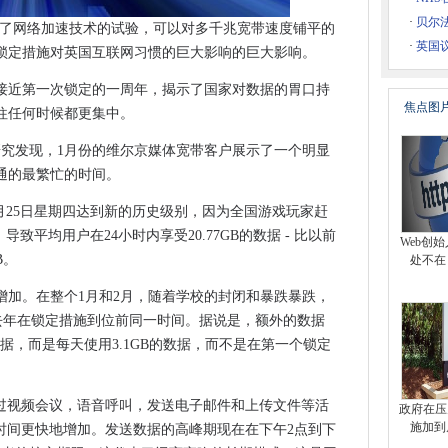
es Playbook与托管服务
·
贝尔
布，它进行了网络加速技术的试验，可以对多千兆宽带速度铺平的
时花400万英镑
·
英国议
锁定措施对英国互联网习惯的巨大影响的巨大影响。
萨兰斯密谋破解军事密码
疑
接近第一次锁定的一周年，揭示了国家对数据的胃口持
持续性下降了一倍
焦点图
往任何时候都更集中。
兰东北部和北爱尔兰
研究发现，1月份的维尔京媒体宽带客户展示了一个明显
中断在欧洲击中Gmail用户
通的最繁忙的时间。
on 480移动设备的5G功能
数字足迹
流量于2月25日星期四达到新的历史级别，因为全国游戏玩家赶
纤通道开关
导致平均用户在24小时内享受20.77GB的数据 - 比以前
Web创
B。
处不在
与Whizzard
增加。在整个1月和2月，随着学校的封闭和暴跌暴跌，
e基准测试
而去年在锁定措施到位前同一时间。据说是，额外的数据
局
据，而是每天使用3.1GB的数据，而不是在第一个锁定
型曼彻斯特
通过视频会议，语音呼叫，发送电子邮件和上传文件等活
政府在压力
e识别网络监控软件中的缺陷
施加到
他时间更快地增加。发送数据的高峰期现在在下午2点到下