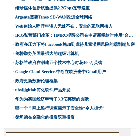
·
维珍媒体创新试验提供2.2Gbps宽带速度
·
Argenta需要Teneo SD-WAN改进全球网络
·
Web创始人呼吁年轻人无处不在，安全的互联网接入
·
IR35私营部门改革：HMRC提醒公司在申请新税款时使用“合理的小心”
·
政府在压力下将Facebook施加到虐待儿童滥用风险的端到端加密
·
剑桥举办英国最强大的超级计算机
·
苏格兰政府在创建五个技术中心时花400万英镑
·
Google Cloud Services中断在欧洲击中Gmail用户
·
政府更新数据伦理框架
·
ubs用gitlab简化软件产品开发
·
华为为英国经济申请了3.3亿英镑的贡献
·
哪一个？网上银行调查揭示了安全性“令人担忧”
·
桑坦德在金融化的投资双重投资