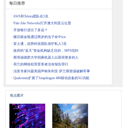
每日推荐
·
AWS和Telstra团队在5克
·
Palo Alto Networks打开澳大利亚云位置
·
开放银行进出了多远？
·
碾压赎金瓶通过两岁的虫子命中icic
·
富士通，趋势科技团队保护私人5克
·
政府的“蓝天”资金机构缺乏目的，MPS找到
·
斯塔福德郡大学招募机器人以获得更多的人
·
荷兰的网络犯罪受害者没有报告罪行
·
法医专家问题美国声称朱利安·萨兰斯密谋破解军事
·
Qualcomm扩展了Snapdragon 480移动设备的5G功能
焦点图片