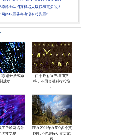
福德郡大学招募机器人以获得更多的人
的网络犯罪受害者没有报告罪行
片
EC索赔开放式审
由于政府宣布增加支
判成功
持，英国金融科技投资
击
a削减了传输网络升
EE在2021年在500多个英
的丝带交易
国地区扩展移动覆盖范
围