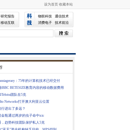
设为首页
收藏本站
研究报告
物联科技
通信技术
移动互联
消费电子
技术前沿
荐
g anniagerary：75年的计算机技术已经交付
除BBC BETESIZE教育内容的移动数据费用
Telstra团队在5克
 Alto Networks打开澳大利亚云位置
银行进出了多远？
金瓶通过两岁的虫子命中icic
通，趋势科技团队保护私人5克
的“蓝天”资金机构缺乏目的，MPS找到