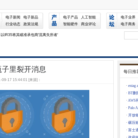
电子新闻
电子新品
电子产品
人工智能
电子业界
行业动态
政策法规
智能硬件
商业评论
电子商务
5年的计算机技术已经交付
IR35将其瞄准承包商'流离失所者'
漏中断
金融科技投资击中了新的高度
育内容的移动数据费用
瓶子里裂开消息
每日推
免费宽带包装
-09-17 15:44:01 [来源]：
带交易
·
enia
·
BT删
·
AWS和
用的遥控连接
·
Palo
现实体验
·
开放
地区扩展移动覆盖范围
·
碾压赎
大利亚云位置
·
富士
·
政府