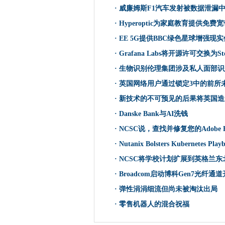
·
威廉姆斯F1汽车发射被数据泄漏
Grafana Labs将开源许可交换为Stem
·
Hyperoptic为家庭教育提供免费
维珍媒体创新试验提供2.2Gbp
·
EE 5G提供BBC绿色星球增强现
开放银行进出了多远？
英国AI成熟度速度慢
·
Grafana Labs将开源许可交换为Stem S
生物识别伦理集团涉及私人面
·
生物识别伦理集团涉及私人面部识
Argenta需要Teneo SD-W
·
英国网络用户通过锁定3中的前所
碾压赎金瓶通过两岁的虫子命中ic
·
新技术的不可预见的后果将英国造
GCHQ规定了网络中AI的道路
·
Danske Bank与AI洗钱
英国网络用户通过锁定3中的前
·
NCSC说，查找并修复您的Adobe F
Web创始人呼吁年轻人无处不
·
Nutanix Bolsters Kubernetes 
富士通，趋势科技团队保护私人
·
NCSC将学校计划扩展到英格兰
比利时警察RAID 200处于
·
Broadcom启动博科Gen7光纤通
新技术的不可预见的后果将英
IR35私营部门改革：HMRC
·
弹性涓涓细流但尚未被淘汰出局
政府的“蓝天”资金机构缺乏目的
·
零售机器人的混合祝福
Avaddon Ransomware