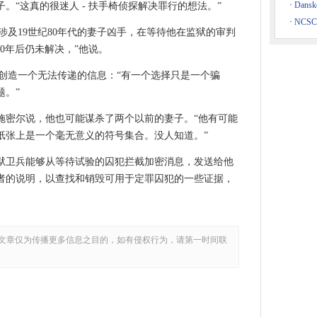
·
Dans
。“这真的很迷人 - 扶手椅侦探解决罪行的想法。”
·
NCS
一涉及19世纪80年代的妻子凶手，在等待他在监狱的审判
0年后仍未解决，”他说。
5年的计算机技术已经交付
手会创造一个无法传递的信息：“有一个选择只是一个骗
IR35将其瞄准承包商'流离失所者'
题。”
漏中断
施密尔说，他也可能谋杀了两个以前的妻子。“他有可能
金融科技投资击中了新的高度
纸张上是一个毫无意义的符号集合。没人知道。”
育内容的移动数据费用
狱卫兵能够从等待试验的囚犯拦截加密消息，发送给他
者的说明，以查找和销毁可用于定罪囚犯的一些证据，
免费宽带包装
带交易
用的遥控连接
文章仅为传播更多信息之目的，如有侵权行为，请第一时间联
现实体验
地区扩展移动覆盖范围
大利亚云位置