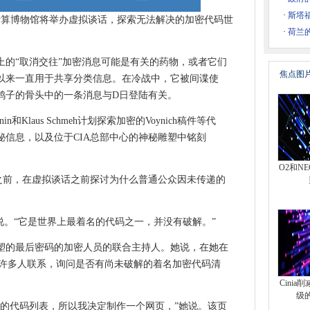
 Strip-Mining Tactics
·
斯塔
家计算博物馆将举办虚拟谈话，探索无法解决的加密代码世
s宽带速度
·
荷兰
中岸上的“取消交往”加密消息可能是有关的药物，或者它们
焦点图
以来一直用于共享分类信息。在冷战中，它被间谍使
部识别的私人使用
的鸽子的骨头中的一条消息与D日登陆有关。
AN改进全球网络
in和Klaus Schmeh计划探索加密的Voynich稿件等代
ic
秘信息，以及位于CIA总部中心的神秘雕塑中铭刻
规则
所未有的数据刻录
O2和N
meh之前，在虚拟谈话之前探讨为什么普通公众因未传递的
在，安全的互联网接入
5克
涉及加密电话网络的药物运作中
说。“它是世界上最着名的代码之一，并没有破解。”
国造成风险
塑的最后密码的加密人员的联合主持人。她说，在她在
提醒公司在申请新税款时使用“合理的小心”
会被许多人联系，询问是否有尚未破解的着名加密代码清
，MPS找到
Cini
运营商有一个双重敲诈勒索
级
决的代码列表，所以我决定制作一个网页，”她说。该页