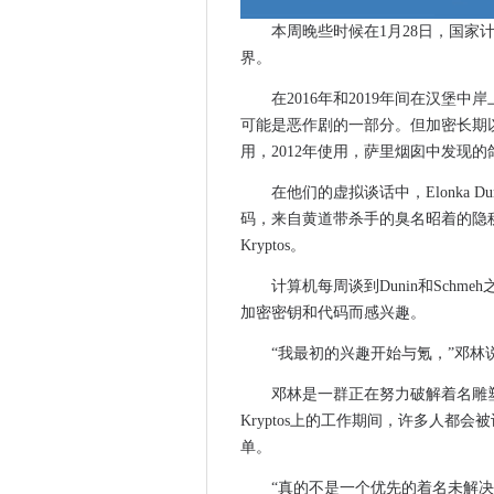
Grafana Labs将开源许可交换为Stem
本周晚些时候在1月28日，国
维珍媒体创新试验提供2.2Gbp
界。
开放银行进出了多远？
在2016年和2019年间在汉堡
英国AI成熟度速度慢
可能是恶作剧的一部分。但加密长期
生物识别伦理集团涉及私人面
用，2012年使用，萨里烟囱中发现
Argenta需要Teneo SD-W
在他们的虚拟谈话中，Elonka Dun
碾压赎金瓶通过两岁的虫子命中ic
码，来自黄道带杀手的臭名昭着的隐
GCHQ规定了网络中AI的道路
Kryptos。
英国网络用户通过锁定3中的前
计算机每周谈到Dunin和Sch
Web创始人呼吁年轻人无处不
加密密钥和代码而感兴趣。
富士通，趋势科技团队保护私人
比利时警察RAID 200处于
“我最初的兴趣开始与氪，”邓林
新技术的不可预见的后果将英
邓林是一群正在努力破解着名雕
IR35私营部门改革：HMRC
Kryptos上的工作期间，许多人都
政府的“蓝天”资金机构缺乏目的
单。
Avaddon Ransomware
“真的不是一个优先的着名未解