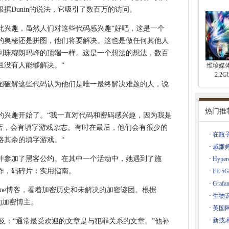
据Dunin的说法，它吸引了数百万的访问。
施加到虐待儿童滥用风险的端到端加密
获得更多的人
此兴趣，虽然人们对这些代码感兴趣“好吧，这是一个
的奥秘还是拼图，他们将要解决。这也是做任何其他人
ckup升级节省500万欧元
到珠穆朗玛峰的顶端一样。这是一个想法的想法，数百
 Flash依赖项
且没有人能够解决。“
维珍媒
算机
2.2
告罪行
图破解这些代码认为他们是唯一最终解决难题的人，说
会方法
es Playbook与托管服务
热门推
的兴趣开始了。“我一直对代码和密码感兴趣，因为我是
时花400万英镑
商店，会有填字游戏杂志。有时在最后，他们会有很少的
·
在瓶
萨兰斯密谋破解军事密码
略其余的填字游戏。“
·
威廉
持续性下降了一倍
并参加了黑客公约。在其中一个活动中，她遇到了施
·
Hyp
兰东北部和北爱尔兰
作，码碎片：实用指南。
·
EE 
中断在欧洲击中Gmail用户
·
Graf
to Kolumne博客，看着加密历史和未解决的加密谜团。根据
on 480移动设备的5G功能
Tactics
·
生物
多的加密博主。
数字足迹
·
英国
·
新技
的普及：“通常最受欢迎的文章是与犯罪关系的文章。”他补
纤通道开关