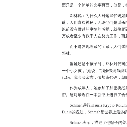
Danske Bank与AI洗钱
面只是一个简单的文字页面，但是，根
政府在压力下将Facebook
斯塔福德郡大学招募机器人以
邓林说：为什么人对这些代码如
谜，人们喜欢神秘，无论他们是谋杀
荷兰银行设置为通过Veeam Ba
以前没有做过的事情的感觉，就像爬
NCSC说，查找并修复您的Adobe
万或者至少有数千人在努力工作，而
剑桥举办英国最强大的超级计
荷兰的网络犯罪受害者没有报
而不是发现埋藏的宝藏，人们试
邓林。
GSMA呼吁全民政府的数字社
Nutanix Bolsters Kubernet
当她还是个孩子时，邓林对代码
苏格兰政府在创建五个技术中心
一个小女孩，”她说。“我会去角钱
法医专家问题美国声称朱利安·
代码。我会买杂志，做加密代码，忽
ovhcloud使碳减少承诺的可
作为成年人，她参加了加密挑战
NCSC将学校计划扩展到英格
密。这对最近在一本新书上进行了合
Google Cloud Services
Schmeh运行Klausis Kryp
Qualcomm扩展了Snapdrag
Dunin的说法，Schmeh是世界上最
印度的塔塔资本是如何扩展其
Schmeh表示，描述了他帖子
Broadcom启动博科Gen7光