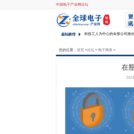
中国电子产业网论坛
在瓶子里裂开消息
O2和NEC索赔开放式审判成功
eniag anniagerary：7
科技工人为中心的伞形公司推出以
威廉姆斯F1汽车发射被数据泄
您的位置：
首页
>
由于政府宣布增加支持，英国
论坛
>
电子商务
>
BT删除BBC BETESIZE教
在
英国政府设定提供金融气签证
Hyperoptic为家庭教育提供
2021
Cinia削减了传输网络升级的丝
AWS和Telstra团队在5克
超过三分之二的公司将投资专
EE 5G提供BBC绿色星球增强
EE在2021年在500多个英国
Palo Alto Networks打开澳
谷歌威胁要切断澳大利亚