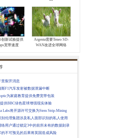
体创新试验提供
Argenta需要Teneo SD-
Gbps宽带速度
WAN改进全球网络
荐
子里裂开消息
姆斯F1汽车发射被数据泄漏中断
eroptic为家庭教育提供免费宽带包装
5G提供BBC绿色星球增强现实体验
ana Labs将开源许可交换为Stem Strip-Mining
识别伦理集团涉及私人面部识别的私人使用
网络用户通过锁定3中的前所未有的数据刻录
术的不可预见的后果将英国造成风险