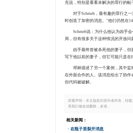
充说，特别是看看未解决的罪行的帖子
政府更新数据伦理框架
在瓶子里裂开消息
对于Schmeh，最有趣的罪行之
O2和NEC索赔开放式审判成功
时创造了加密的消息。“他们仍然在14
eniag anniagerary：7
Schmeh说：为什么他认为凶
科技工人为中心的伞形公司推出以
局，但有很多关于这种情况的开放问
威廉姆斯F1汽车发射被数据泄
凶手最终曾被杀死他的妻子，但
由于政府宣布增加支持，英国
写下他以前的妻子，但它可能只是在
BT删除BBC BETESIZE教
英国政府设定提供金融气签证
邓林描述了另一个案例，其中监
在外面合作的人。该消息给出了协作
Hyperoptic为家庭教育提供
但代码被破解。
Cinia削减了传输网络升级的丝
AWS和Telstra团队在5克
超过三分之二的公司将投资专
郑重声明：本文版权归原作者所有，转载
系我们修改或删除，多谢。
EE 5G提供BBC绿色星球增强
EE在2021年在500多个英国
相关新闻：
Palo Alto Networks打开澳
·
在瓶子里裂开消息
谷歌威胁要切断澳大利亚