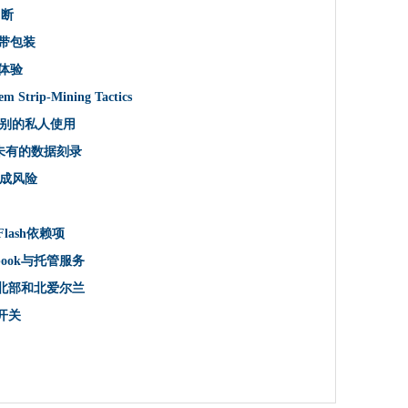
中断
 Strip-Mining Tactics
宽带包装
s宽带速度
实体验
trip-Mining Tactics
部识别的私人使用
别的私人使用
AN改进全球网络
未有的数据刻录
ic
成风险
规则
所未有的数据刻录
lash依赖项
在，安全的互联网接入
Playbook与托管服务
5克
东北部和北爱尔兰
涉及加密电话网络的药物运作中
道开关
国造成风险
提醒公司在申请新税款时使用“合理的小心”
，MPS找到
运营商有一个双重敲诈勒索