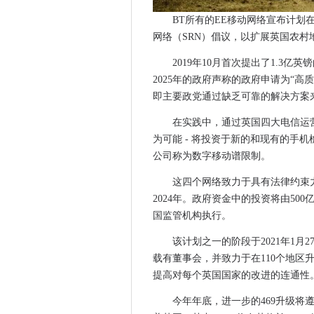
IR35私营部门改革：HMRC
BT所有的EE移动网络宣布计划在
政府的“蓝天”资金机构缺乏目的
网络（SRN）倡议，以扩展英国农村
Avaddon Ransomware
2019年10月首次提出了1.3亿
Danske Bank与AI洗钱
2025年的政府声称的政府申请为“高
政府在压力下将Facebook
即主要政党通过缺乏可靠的解决方案来
斯塔福德郡大学招募机器人以
在实践中，通过英国四大电信运
荷兰银行设置为通过Veeam Ba
为可能 - 将投资于新的和现有的手
NCSC说，查找并修复您的Adobe
公司称为数字移动谱限制。
剑桥举办英国最强大的超级计
荷兰的网络犯罪受害者没有报
这四个网络致力于具有法律约束力
2024年。政府资金中的投资将由5
GSMA呼吁全民政府的数字社
国监管机构执行。
Nutanix Bolsters Kubernet
苏格兰政府在创建五个技术中心
该计划之一的阶段于2021年1月
法医专家问题美国声称朱利安·
载有董事会，并致力于在110个地区升级
ovhcloud使碳减少承诺的可
提高对每个英国国家的改进的连通性
NCSC将学校计划扩展到英格
今年年底，进一步的469升级将遵循
Google Cloud Services