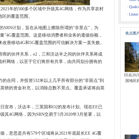
提醒公司在申请新税款时使用“合理的小心”
·
Qual
2021年的500多个区域中升级其4G网络，作为共享农村
，MPS找到
·
Lin
地区的覆盖范围。
运营商有一个双重敲诈勒索
英镑的SRN计划，旨在从地图上擦除所谓的“非景点”，为
焦点图
质量”4G覆盖范围。这是移动消费者和业务的遵循份额，
施加到虐待儿童滥用风险的端到端加密
改善移动4G和5G覆盖范围的可信解决方案一直失败。
获得更多的人
营商的伙伴关系，o2，三和沃达丰之间的伙伴关系将成
ckup升级节省500万欧元
机桅杆网络，以至于它们将所有共享，由共同划分拥有的
 Flash依赖项
算机
EE在20
告罪行
的合同，并投资532米以上几乎所有部分的“非斑点”到
国地区
00亿英镑的资金补充，以消除总数不景点。覆盖承诺将由英
会方法
es Playbook与托管服务
时花400万英镑
27日宣布，沃达丰，三英国和O2的发布计划。现在EE已
萨兰斯密谋破解军事密码
其4G网络，因为SRN交易于3月2020年3月签署，以
持续性下降了一倍
。
兰东北部和北爱尔兰
，意思是共有579个区域将从2021年底延长EE 4G覆
中断在欧洲击中Gmail用户