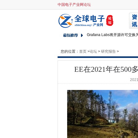
中国电子产业网论坛
EE在2021年在500多个英国
Palo Alto Networks打开澳
谷歌威胁要切断澳大利亚
Grafana Labs将开源许可交换为Stem
维珍媒体创新试验提供2.2Gbp
开放银行进出了多远？
您的位置：
首页
>
论坛
>
研究报告
>
英国AI成熟度速度慢
生物识别伦理集团涉及私人面
EE在2021年在5
Argenta需要Teneo SD-W
2021
碾压赎金瓶通过两岁的虫子命中ic
GCHQ规定了网络中AI的道路
英国网络用户通过锁定3中的前
Web创始人呼吁年轻人无处不
富士通，趋势科技团队保护私人
比利时警察RAID 200处于
新技术的不可预见的后果将英