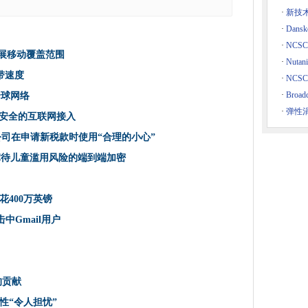
ellite项目的价值表示怀疑
·
新技
地区扩展移动覆盖范围
·
Dans
大利亚云位置
·
NCS
区扩展移动覆盖范围
·
Nutan
带速度
·
NC
 Strip-Mining Tactics
·
Bro
进全球网络
s宽带速度
·
弹性
，安全的互联网接入
醒公司在申请新税款时使用“合理的小心”
部识别的私人使用
到虐待儿童滥用风险的端到端加密
AN改进全球网络
ic
400万英镑
规则
欧洲击中Gmail用户
所未有的数据刻录
在，安全的互联网接入
5克
的贡献
涉及加密电话网络的药物运作中
性“令人担忧”
国造成风险