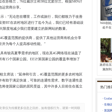
2位在苏格兰，76位威尔士和38位北爱尔兰。根据SRN计
on 480移动设备的5G功能
他运营商分享。
数字足迹
ansen表示：“无论您在哪里，工作或旅行，我们都致力于改善
纤通道开关
投资BT在农村地区进行了迄今为止，我们已经有基础设
Web创
处不在
最大限度地减少我们需要建立的新网站的数量。
与Whizzard
有4G覆盖范围的提供商，提供了其他运营商有机会分享
e基准测试
距并为每个人提高移动性能。”
局
盖具有较高夏季需求的地区，现在其4G网络现在涵盖了
所有15个国家公园。EE计算国家公园的覆盖率增加了
型曼彻斯特
政府在压力
e识别网络监控软件中的缺陷
施加到
园英格兰校主席说：“延伸和引言，4G覆盖范围的更多农村地区
并有助于满足快速，可靠的连通性需求。数字连通性是
镑的贡献
也将使国家公园的居民受益，其中许多人目前住在孤立
热门推
的第一个5G港口私人网络进行蒸汽
·
Graf
Tactics
·
生物
全性“令人担忧”
文章仅为传播更多信息之目的，如有侵权行为，请第一时间联
·
英国