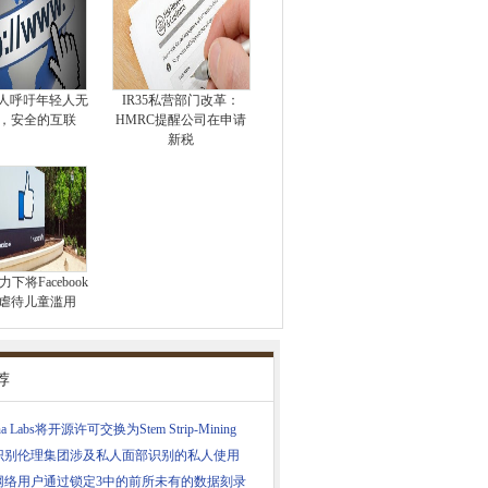
始人呼吁年轻人无
IR35私营部门改革：
，安全的互联
HMRC提醒公司在申请
新税
下将Facebook
虐待儿童滥用
荐
ana Labs将开源许可交换为Stem Strip-Mining
识别伦理集团涉及私人面部识别的私人使用
网络用户通过锁定3中的前所未有的数据刻录