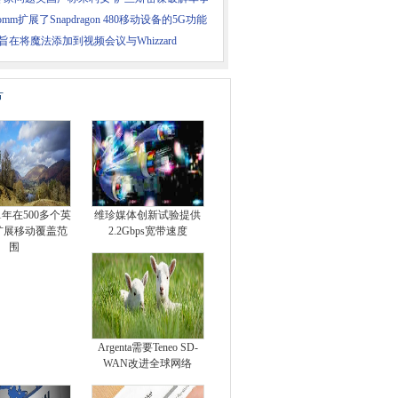
comm扩展了Snapdragon 480移动设备的5G功能
ius旨在将魔法添加到视频会议与Whizzard
片
21年在500多个英
维珍媒体创新试验提供
扩展移动覆盖范
2.2Gbps宽带速度
围
Argenta需要Teneo SD-
WAN改进全球网络