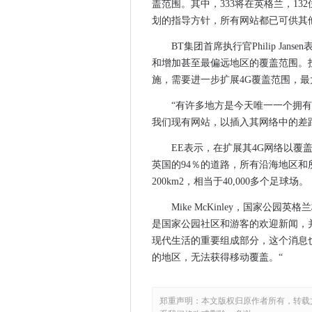
盖范围。其中，333将在英格兰，13
Qualcomm扩展了Snapdrag
划的指导方针，所有网站都已可供其
印度的塔塔资本是如何扩展其
BT集团首席执行官Philip J
Broadcom启动博科Gen7光
和增加甚至最偏远地区的覆盖范围。
政府更新数据伦理框架
施，需要进一步扩展4G覆盖范围，
Linius旨在将魔法添加到视频会议
“有许多地方是今天唯一一个拥
ATOS开发量子计算的Q-Scor
我们现有网站，以插入其网络中的差
弹性涓涓细流但尚未被淘汰出
EE表示，在扩展其4G网络以覆
ubs用gitlab简化软件产品开发
英国的94％的道路，所有沿海地区和
NHS在诊断成像项目上跨越大
200km2，相当于40,000多个足球场。
当美国机构袭击时，Fireey
零售机器人的混合祝福
Mike McKinley，国家公
是国家公园社区和游客的欢迎新闻，
华为为英国经济申请了3.3亿英
现代生活的重要组成部分，这个消息
贝尔法斯特港口向英国和爱尔兰
的地区，无法获得移动覆盖。“
Konvoy小组与IoT跟踪Keg舰队
研究发现艾可以教人们新技巧
哪一个？网上银行调查揭示了安
郑重声明：本文版权归原作者所有，转载