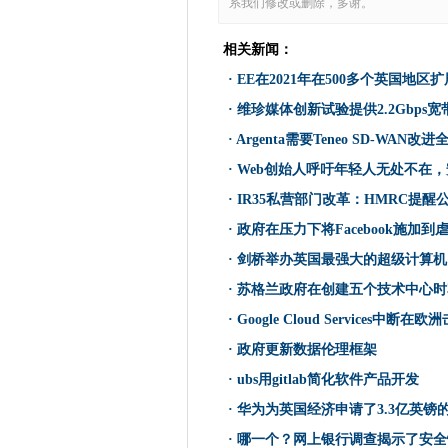
系我们修改或删除，多谢。
英国议会委员会对Oneweb Sat
EE在2021年在500多个英国
相关新闻：
Palo Alto Networks打开澳
·
EE在2021年在500多个英国地
谷歌威胁要切断澳大利亚
·
维珍媒体创新试验提供2.2Gbps宽
Grafana Labs将开源许可交换为Stem
·
Argenta需要Teneo SD-WAN改
维珍媒体创新试验提供2.2Gbp
·
Web创始人呼吁年轻人无处不在
开放银行进出了多远？
英国AI成熟度速度慢
·
IR35私营部门改革：HMRC提
生物识别伦理集团涉及私人面
·
政府在压力下将Facebook施加
Argenta需要Teneo SD-W
·
剑桥举办英国最强大的超级计算机
碾压赎金瓶通过两岁的虫子命中ic
·
苏格兰政府在创建五个技术中心时花
GCHQ规定了网络中AI的道路
·
Google Cloud Services中断在
英国网络用户通过锁定3中的前
·
政府更新数据伦理框架
Web创始人呼吁年轻人无处不
·
ubs用gitlab简化软件产品开发
富士通，趋势科技团队保护私人
·
华为为英国经济申请了3.3亿英镑
比利时警察RAID 200处于
·
哪一个？网上银行调查揭示了安全
新技术的不可预见的后果将英