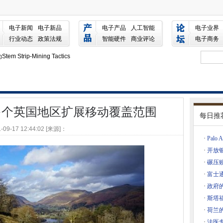
地区扩展移动覆盖范围
大利亚云位置
电子新闻
电子新品
电子产品
人工智能
电子业界
行业动态
政策法规
智能硬件
商业评论
电子商务
 Strip-Mining Tactics
s宽带速度
部识别的私人使用
00多个英国地区扩展移动覆盖范围
每日推
AN改进全球网络
-09-17 12:44:02 [来源]：
ic
·
Palo
规则
·
开放
所未有的数据刻录
·
碾压赎
·
富士
在，安全的互联网接入
·
政府
5克
·
斯塔
涉及加密电话网络的药物运作中
·
荷兰
国造成风险
·
法医