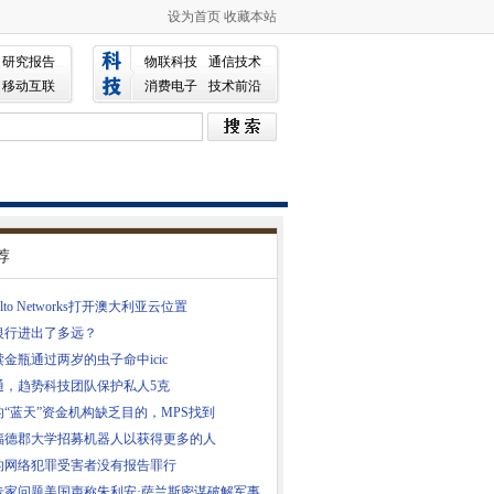
设为首页
收藏本站
研究报告
物联科技
通信技术
移动互联
消费电子
技术前沿
荐
 Alto Networks打开澳大利亚云位置
银行进出了多远？
金瓶通过两岁的虫子命中icic
通，趋势科技团队保护私人5克
的“蓝天”资金机构缺乏目的，MPS找到
福德郡大学招募机器人以获得更多的人
的网络犯罪受害者没有报告罪行
专家问题美国声称朱利安·萨兰斯密谋破解军事