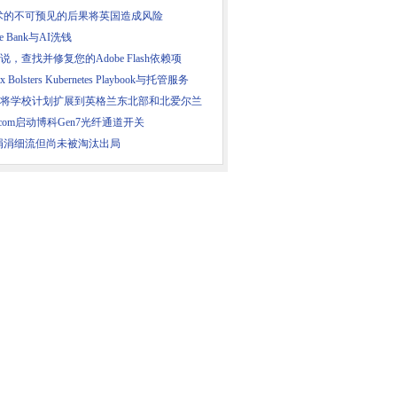
术的不可预见的后果将英国造成风险
ke Bank与AI洗钱
C说，查找并修复您的Adobe Flash依赖项
ix Bolsters Kubernetes Playbook与托管服务
SC将学校计划扩展到英格兰东北部和北爱尔兰
adcom启动博科Gen7光纤通道开关
涓涓细流但尚未被淘汰出局