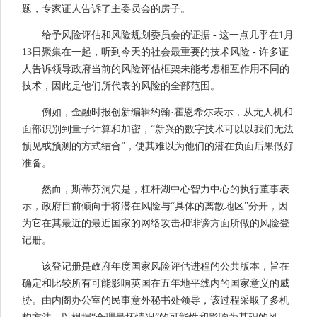
题，专家证人告诉了主委员会的房子。
给予风险评估和风险规划委员会的证据 - 这一点几乎在1月
13日聚集在一起，听到今天的社会最重要的技术风险 - 许多证
人告诉领导政府当前的风险评估框架未能考虑相互作用不同的
技术，因此是他们所代表的风险的全部范围。
例如，金融时报创新编辑约翰·霍恩希尔表示，从无人机和
面部识别到量子计算和加密，“新兴的数字技术可以以我们无法
预见或预测的方式结合”，使其难以为他们的潜在负面后果做好
准备。
然而，斯蒂芬洞穴是，杠杆湖中心智力中心的执行董事表
示，政府目前倾向于将潜在风险与“具体的离散地区”分开，因
为它在其最近的最近国家的网络攻击和诽谤方面所做的风险登
记册。
该登记册是政府年度国家风险评估进程的公共版本，旨在
确定和比较所有可能影响英国在五年地平线内的国家意义的威
胁。由内阁办公室的民事意外秘书处领导，该过程采取了多机