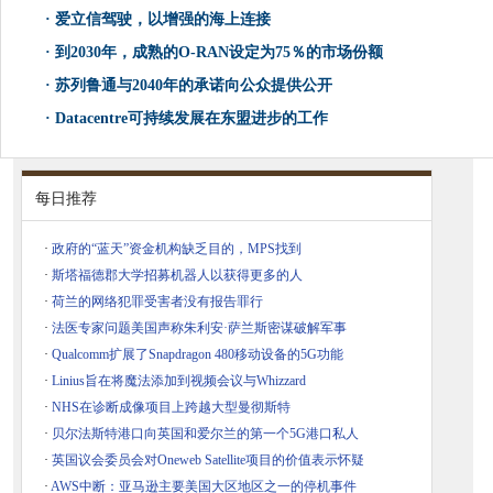
·
爱立信驾驶，以增强的海上连接
·
到2030年，成熟的O-RAN设定为75％的市场份额
·
苏列鲁通与2040年的承诺向公众提供公开
·
Datacentre可持续发展在东盟进步的工作
每日推荐
·
政府的“蓝天”资金机构缺乏目的，MPS找到
·
斯塔福德郡大学招募机器人以获得更多的人
·
荷兰的网络犯罪受害者没有报告罪行
·
法医专家问题美国声称朱利安·萨兰斯密谋破解军事
·
Qualcomm扩展了Snapdragon 480移动设备的5G功能
·
Linius旨在将魔法添加到视频会议与Whizzard
·
NHS在诊断成像项目上跨越大型曼彻斯特
·
贝尔法斯特港口向英国和爱尔兰的第一个5G港口私人
·
英国议会委员会对Oneweb Satellite项目的价值表示怀疑
·
AWS中断：亚马逊主要美国大区地区之一的停机事件