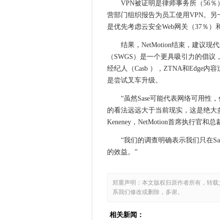
VPN被证明是律师事务所（56
NCSC说，查找并修复您的Adobe
营部门组织报告为员工使用VPN。另
只有12％的全球企业完全拥抱Sa
是优先考虑云安全Web网关（37％）和防火墙
Amdocs加入开放网络基础
结果，NetMotion结束，建
Windows 10，Server 2
（SWGS）是一个更具吸引力的倡
赫特福德大学是最新的学术网
经纪人（Casb ），ZTNA和Ed
PageRduty在AWS的帮助
是尝试叉车升级。
学徒人员可能是网络技能短缺
“虽然Sase可能代表网络可用
私人LTE / 5G市场在2024年达
的看法远远大于当前现实，这是绝大
Hellokitty几乎肯定在CD Pr
Keneney，NetMotion首席执行官和
数据保护法中的移民豁免面临
微软被控扼杀了二手软件市场
“我们的调查明确表示我们只在S
在政府发布的学校笔记本电脑上发现的
的效益。”
英国的arkivum为4.8亿欧
ALTNET协会警告对英国全纤
郑重声明：本文版权归原作者所有，转载
在瓶子里裂开消息
系我们修改或删除，多谢。
O2和NEC索赔开放式审判成功
相关新闻：
eniag anniagerary：7