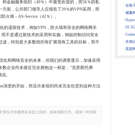
％）和金融服务组织（49％）中最受欢迎的，而56％的私
 Flash依赖项
·
在瓶
一方面，公共部门领导人仅报告了29％的VPN采用，而
se
·
威廉
 - AS-Service（42％）。
·
Hyp
·
EE 
议现代化的遗留技术，例如VPN，防火墙和安全的网络网关
019用户必须修补严重的零天
·
Graf
议，而不是通过新技术的采用和实施，例如控制访问安全
络攻击受害者
Tactics
·
生物
ge内容过滤，特别是大多数组织有扩展现有工具的目标，而不
下扩展欧洲数据中心存在
·
英国
的解决方案
性，优化和网络安全的未来，但我们的调查显示，加速采用
到4.2亿英镑
多数企业尚未接近完全拥抱这一框架，“克里斯托弗
ojekt赎金软件攻击后面
总裁说。
进一步的法律挑战
ase演变的开始，而且许多组织尚未完全欣赏到这种方法
Gamarue Malware
元欧盟科学数据档案项目
维推出的威胁
文章仅为传播更多信息之目的，如有侵权行为，请第一时间联
5年的计算机技术已经交付