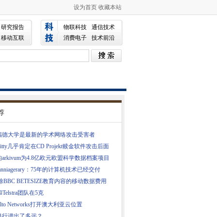
设为首页
收藏本站
研究报告
物联科技
通信技术
移动互联
消费电子
技术前沿
荐
福德大学是最新的学术网络攻击受害者
okitty几乎肯定在CD Projekt赎金软件攻击后面
arkivum为4.8亿欧元欧盟科学数据档案项目
g anniagerary：75年的计算机技术已经交付
除BBC BETESIZE教育内容的移动数据费用
Telstra团队在5克
 Alto Networks打开澳大利亚云位置
银行进出了多远？