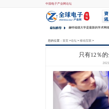
中国电子产业网论坛
只有12％的全球企业完全拥抱Sa
Amdocs加入开放网络基础
Windows 10，Server 2
赫特福德大学是最新的学术网
PageRduty在AWS的帮助
您的位置：
首页
>
学徒人员可能是网络技能短缺
论坛
>
移动互联
>
私人LTE / 5G市场在2024年达
只有12％的
Hellokitty几乎肯定在CD Pr
数据保护法中的移民豁免面临
2021
微软被控扼杀了二手软件市场
在政府发布的学校笔记本电脑上发现的
英国的arkivum为4.8亿欧
ALTNET协会警告对英国全纤
在瓶子里裂开消息
O2和NEC索赔开放式审判成功
eniag anniagerary：7