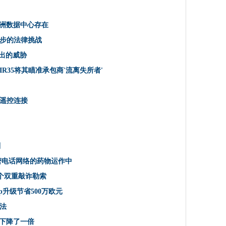
IR35将其瞄准承包商'流离失所者'
展欧洲数据中心存在
漏中断
金融科技投资击中了新的高度
步的法律挑战
育内容的移动数据费用
推出的威胁
R35将其瞄准承包商'流离失所者'
免费宽带包装
带交易
遥控连接
用的遥控连接
现实体验
则
地区扩展移动覆盖范围
加密电话网络的药物运作中
大利亚云位置
商有一个双重敲诈勒索
 Strip-Mining Tactics
up升级节省500万欧元
s宽带速度
法
性下降了一倍