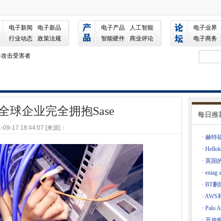
se
电子新闻
电子新品
电子产品
人工智能
电子业界
行业动态
政策法规
智能硬件
商业评论
电子商务
019用户必须修补严重的零天
络攻击受害者
下扩展欧洲数据中心存在
的解决方案
到4.2亿英镑
全球企业完全拥抱Sase
ojekt赎金软件攻击后面
每日推
进一步的法律挑战
-09-17 18:44:07 [来源]：
·
赫特
Gamarue Malware
·
Hell
·
英国的
元欧盟科学数据档案项目
·
enia
维推出的威胁
·
BT删
·
AWS和
·
Palo
5年的计算机技术已经交付
·
开放