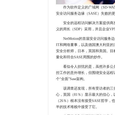
科技工人为中心的伞形公司推出以
作为软件定义的广域网（SD-W
威廉姆斯F1汽车发射被数据泄
安全访问服务边缘（SASE）失败的更
由于政府宣布增加支持，英国
安全的远程访问解决方案提供商
BT删除BBC BETESIZE教
义的周长（SDP）采用，并且企业V
英国政府设定提供金融气签证
NetMotion的首届安全访问服
Hyperoptic为家庭教育提供
IT和网络董事，以及德国澳大利亚
Cinia削减了传输网络升级的丝
安全分析师，日本，英国和美国。目
AWS和Telstra团队在5克
量化和符合SAS​​E周围的炒作。
超过三分之二的公司将投资专
看似令人担忧的是，虽然许多公共
EE 5G提供BBC绿色星球增强
控工作的意外增长，但围绕安全远程
EE在2021年在500多个英国
个“全面”Sase架构。
Palo Alto Networks打开澳
谷歌威胁要切断澳大利亚
该调查还发现，所有受访者的三分
Grafana Labs将开源许可交换为Stem
心，英国（81％）显示最大的信心，
（26％）根本没有接受SASE哲学
维珍媒体创新试验提供2.2Gbp
半的技术堆栈中接受了它。
开放银行进出了多远？