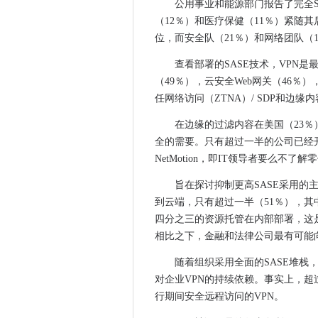
英国AI成熟度速度慢
公用事业和能源部门报告了完全S
生物识别伦理集团涉及私人面
（12％）和医疗保健（11％）紧随其
位，而安全队（21％）和网络团队（
Argenta需要Teneo SD-W
碾压赎金瓶通过两岁的虫子命中ic
查看部署的SASE技术，VPN是
GCHQ规定了网络中AI的道路
（49％），云安全Web网关（46％），防火
英国网络用户通过锁定3中的前
任网络访问（ZTNA）/ SDP和边缘
Web创始人呼吁年轻人无处不
在边缘的过滤内容在美国（23
富士通，趋势科技团队保护私人
全的需要。只有超过一半的公司已经
比利时警察RAID 200处于
NetMotion，即IT领导者要么不
新技术的不可预见的后果将英
旨在探讨抑制更高SASE采用的主
IR35私营部门改革：HMRC
到云端，只有超过一半（51％），其
政府的“蓝天”资金机构缺乏目的
四分之三的资源托管在内部部署，这是
Avaddon Ransomware
相比之下，金融和法律公司最有可能
Danske Bank与AI洗钱
随着组织采用全面的SASE堆栈，
政府在压力下将Facebook
对企业VPN的持续依赖。事实上，超
斯塔福德郡大学招募机器人以
行期间安全远程访问的VPN。
荷兰银行设置为通过Veeam Ba