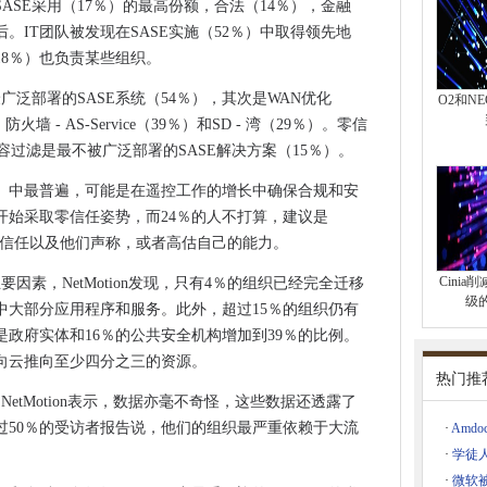
ASE采用（17％）的最高份额，合法（14％），金融
部识别的私人使用
后。IT团队被发现在SASE实施（52％）中取得领先地
18％）也负责某些组织。
AN改进全球网络
ic
最广泛部署的SASE系统（54％），其次是WAN优化
O2和N
规则
墙 - AS-Service（39％）和SD - 湾（29％）。零信
所未有的数据刻录
内容过滤是最不被广泛部署的SASE解决方案（15％）。
在，安全的互联网接入
％）中最普遍，可能是在遥控工作的增长中确保合规和安
5克
开始采取零信任姿势，而24％的人不打算，建议是
涉及加密电话网络的药物运作中
了解零信任以及他们声称，或者高估自己的能力。
国造成风险
Cini
要因素，NetMotion发现，只有4％的组织已经完全迁移
提醒公司在申请新税款时使用“合理的小心”
级
中大部分应用程序和服务。此外，超过15％的组织仍有
，MPS找到
政府实体和16％的公共安全机构增加到39％的比例。
运营商有一个双重敲诈勒索
向云推向至少四分之三的资源。
热门推
NetMotion表示，数据亦毫不奇怪，这些数据还透露了
施加到虐待儿童滥用风险的端到端加密
过50％的受访者报告说，他们的组织最严重依赖于大流
·
Amd
获得更多的人
·
学徒
ckup升级节省500万欧元
·
微软