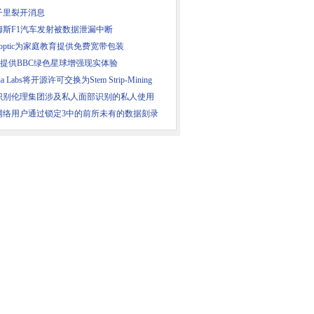
子里裂开消息
姆斯F1汽车发射被数据泄漏中断
eroptic为家庭教育提供免费宽带包装
5G提供BBC绿色星球增强现实体验
ana Labs将开源许可交换为Stem Strip-Mining
识别伦理集团涉及私人面部识别的私人使用
网络用户通过锁定3中的前所未有的数据刻录