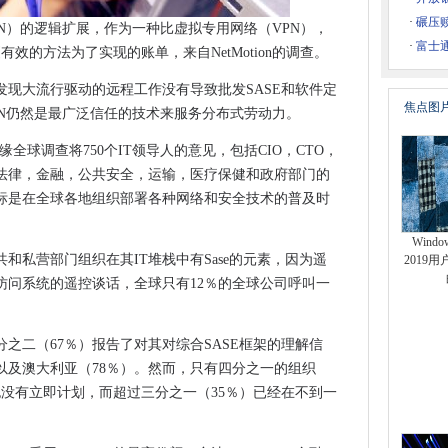
IR35将其瞄准承包商'流离失所者'
·
碾压赎
AN）的逻辑扩展，作为一种比虚拟专用网络（VPN），
漏中断
·
富士
有效的方法为了实现的账单，来自NetMotion的调查。
金融科技投资击中了新的高度
发现大流行驱动的远程工作没有导致批发SASE和软件定
育内容的移动数据费用
焦点图
PN仍然是最广泛信任的技术来服务分布式劳动力。
务边缘全球调查将750个IT领导人的意见，包括CIO，CTO，
免费宽带包装
的法律，金融，公共安全，运输，医疗保健和政府部门的
带交易
标是在全球各地组织部署各种网络和安全技术的普及时
用的遥控连接
Windo
和私营部门组织在其IT堆栈中有Sase的元素，因为遥
现实体验
2019
访问系统的遥控谈话，全球只有12％的全球公司呼叫一
地区扩展移动覆盖范围
大利亚云位置
之二（67％）报告了对其对综合SASE框架的理解信
 Strip-Mining Tactics
以及澳大利亚（78％）。然而，只有四分之一的组织
，也没有立即计划，而超过三分之一（35％）已经在不到一
s宽带速度