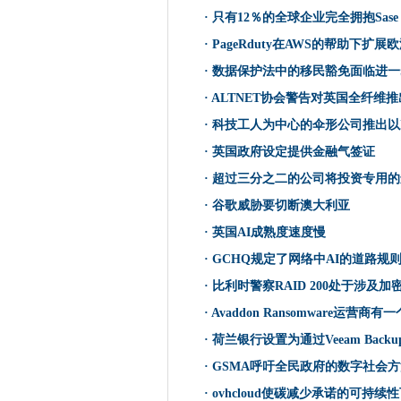
·
只有12％的全球企业完全拥抱Sase
科技工人为中心的伞形公司推出以
·
PageRduty在AWS的帮助下扩
威廉姆斯F1汽车发射被数据泄
由于政府宣布增加支持，英国
·
数据保护法中的移民豁免面临进一
BT删除BBC BETESIZE教
·
ALTNET协会警告对英国全纤维
英国政府设定提供金融气签证
·
科技工人为中心的伞形公司推出以I
Hyperoptic为家庭教育提供
·
英国政府设定提供金融气签证
Cinia削减了传输网络升级的丝
·
超过三分之二的公司将投资专用的
AWS和Telstra团队在5克
·
谷歌威胁要切断澳大利亚
超过三分之二的公司将投资专
·
英国AI成熟度速度慢
EE 5G提供BBC绿色星球增强
·
GCHQ规定了网络中AI的道路规
EE在2021年在500多个英国
·
比利时警察RAID 200处于涉及
Palo Alto Networks打开澳
谷歌威胁要切断澳大利亚
·
Avaddon Ransomware运营
Grafana Labs将开源许可交换为Stem
·
荷兰银行设置为通过Veeam Back
维珍媒体创新试验提供2.2Gbp
·
GSMA呼吁全民政府的数字社会方
开放银行进出了多远？
·
ovhcloud使碳减少承诺的可持续