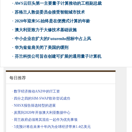
·
AWS云巨头第一主要量子计算推动的工程副总裁
·
苏格兰人敦促委员会接受智能城市技术
·
2020年迎来5G始终是在便携式计算的年龄
·
澳大利亚致力于大修技术基础设施
·
中小企业在扩大的Futurenhs招标中占上风
·
华为耸耸肩关闭了美国的缓刑
·
芬兰科技公司旨在创建可扩展的通用量子计算机
每日推荐
·
数字经济推动ANZ中的IT工资
·
四分之四的SIM-SWAP欺诈尝试成功
·
NHSX报告筛选转型的进展
·
炭黑到2020年开放澳大利亚数据中心
·
荷兰政府必须将其混在一起作为优先事项
·
5克预计将在未来十年内为全球经济带来1.4亿美元