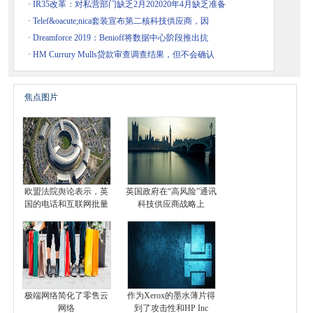
·
IR35改革：对私营部门缺乏2月202020年4月缺乏准备
·
Telef&oacute;nica套装宣布第二核科技供应商，因
·
Dreamforce 2019：Benioff将数据中心阶段推出抗
·
HM Currury Mulls贷款审查调查结果，但不会确认
焦点图片
欧盟法院舆论表示，英
英国政府在“高风险”通讯
国的电话和互联网批量
科技供应商战略上
极端网络简化了零售云
作为Xerox的墨水薄片得
网络
到了攻击性和HP Inc