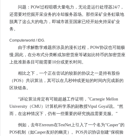
问题：POW过程咀嚼大量电力，无论是运行处理器24/7，
还需要对挖掘开采业务的冷却服务器场。那些采矿业务虹吸地
脱离了这么大的电力，即城市甚至国家已经开始夹持采矿业
务。
Computerworld / IDG.
由于求解数学难题所涉及的漫长过程，POW协议也可能极
慢;因此，在分布式分类帐或加密货座等诸如比特币的加密货座
上批准新条目可能需要10分或更长时间。
相比之下，一个正在尝试的较新的协议之一是持有股份
（POS）共识算法，其可以在几秒钟或更短的时间内完成新的
区块链条。
“诉讼算法肯定有可能超越工作证明，”Carnegie Mellon
University（CMU）计算机科学系的副教授Vipul Goyal说。“然
而，在这种情况下，仍有一些重要的研究挑战需要克服。”
例如，去年Etereum在TestNet上引入了一个名为“Casper”的
POS机制（如Casper友好的幽灵）。POS共识协议创建“保税验