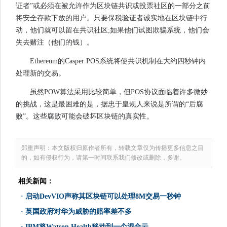
证者”或必须在被允许作为区块链共识或投票社区的一部分之前
将安全存款下放的用户。只要保税验证者诚实地在区块链中行
动，他们就可以留在共识社区;如果他们试图欺骗系统，他们会
失去赌注（他们的钱）。
Ethereum的Casper POS系统将使共识机制在大约四秒钟内
处理新的交易。
虽然POW算法采用比较简单，但POS协议面临着许多微妙
的挑战，这是最困难的是，据忠于皇规人来说是所谓的“后腐
败”。这些腐败可能会破坏区块链的真实性。
郑重声明：本文版权归原作者所有，转载文章仅为传播更多信息之目
的，如有侵权行为，请第一时间联系我们修改或删除，多谢。
相关新闻：
·
启动DevVIO声称其区块链可以处理8M交易一秒钟
·
英国政府对华为威胁的赔率差不多
·
IBM将Watson Health移动到一个混合云