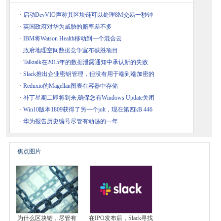
·
启动DevVIO声称其区块链可以处理8M交易一秒钟
·
英国政府对华为威胁的赔率差不多
·
IBM将Watson Health移动到一个混合云
·
政府地理空间数据竞争宣布获胜项目
·
Talktalk在2015年的数据泄露通知中承认新的失败
·
Slack推出企业密钥管理，但没有用于端到端加密的
·
Reduxio的Magellan图表在容器中存储
·
补丁星期二即将到来;确保您有Windows Update关闭
·
Win10版本1809获得了另一个jolt，现在第四kB 446
·
华为报告历史编号尽管有动荡的一年
焦点图片
为什么区块链，尽管有
在IPO发布后，Slack寻找