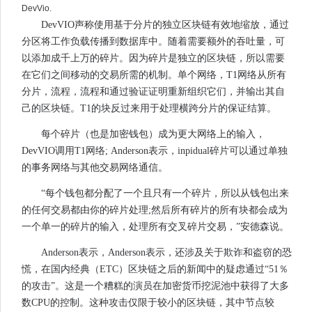
DevVio.
DevVIO声称使用基于分片的独立区块链有效地缩放，通过
分区将工作负载传播到数据库中。随着需要额外的吞吐量，可
以添加成千上万的碎片。因为碎片是独立的区块链，所以需要
在它们之间移动的交易所需的机制。单个网络，T1网络从所有
分片，流程，流程和通过验证证明重新组织它们，并输出其自
己的区块链。T1的块反过来用于处理横跨分片的保证结算。
每个碎片（也是加密钱包）成为更大网络上的输入，
DevVIO调用T1网络; Anderson表示，inpidual碎片可以通过单独
的事务网络与其他交易网络通信。
“每个钱包都分配了一个且只有一个碎片，所以从钱包出来
的任何交易都由你的碎片处理;然后所有碎片的所有块都会成为
一个单一的碎片的输入，处理所有交叉碎片交易，”安德森说。
Anderson表示，Anderson表示，还涉及关于欺诈和盗窃的恐
慌，在国内经典（ETC）区块链之后的新闻中的疑虑通过“51％
的攻击”。这是一个糟糕的演员在加密货币挖泥池中获得了大多
数CPU的控制。这种攻击仅限于较小的区块链，其中节点较