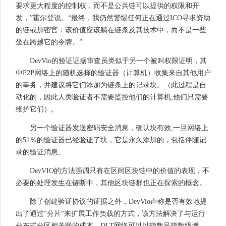
要求更大程度的控制权，而不是公共链可以提供的权限和开
发，”霍尔登说。“最终，我仍然警惕任何正在通过ICO寻求资助
的链或加密官：该价值应该躺在链条及其技术中，而不是一些
坐在跨越它的令牌。”
DevVio的验证证据审查员类似于另一个被叫权限证明，其
中P2P网络上的随机选择的验证器（计算机）收集来自其他用户
的事务，并建议将它们添加为链条上的记录块。（此过程是自
动化的，因此人类验证者不需要监控他们的计算机;他们只需要
维护它们）。
另一个验证器发送密码安全消息，确认块有效;一旦网络上
的51％的验证器已经验证了块，它是永久添加的，包括伴随记
录的验证消息。
DevVIO的方法强调只有在区间区块链中的价值的表现，不
必要的处理发生在链断中，其他区块链群也正在探索的概念。
除了创建验证协议的证据之外，DevVio声称是否有效地提
出了通过“分片”来扩展工作负载的方式，该方法解决了与运行
分布式分区相关联的成本。DLT网络可以以指数呈指数级增