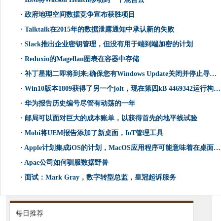
·
政府地理空间数据竞争宣布获胜项目
·
Talktalk在2015年的数据泄露通知中承认新的失败
·
Slack推出企业密钥管理，但没有用于端到端加密的计划
·
Reduxio的Magellan图表在容器中存储
·
补丁星期二即将到来;确保您有Windows Update关闭并停止寻求！
·
Win10版本1809获得了另一个jolt，现在第四kB 4469342运行构建17763.168
·
华为报告历史编号尽管有动荡的一年
·
邮局可以面对巨大的成本账单，以获得首先的地平线试验
·
Mobi将UEM报告添加了新桌面，IoT管理工具
·
Apple计划集成iOS的计划，MacOS应用程序可能意味着在桌面上重新侧重于焦点
·
Apac公司如何驯服数据野兽
·
面试：Mark Gray，数字转型总监，皇冠起诉服务
每日推荐