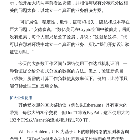
示，他开始大约两年前看区块链，并相信与现有分布式分区相
关的问题太多，以建立一个真正的业务解决方案。
“可扩展性，稳定性，欺诈，盗窃和损失，隐私和成本存在
巨大问题，”安德森说。“数亿美元在Crypto空间中被偷走，瞬间
没有追索，每个人都只是耸了耸肩，并说：”这就是这样。“您
可以在那种环境中建立一个真正的业务。所以“我们开始设计验
证证明时。”
今天的大多数工作区间节网络使用工作达成机制证明 - 一
种验证提交给分布式分区的数据的方法。但是，验证新条目
（或块）所需的计算工作负载使其效率低下。例如，比特币只
能每秒处理三到五项交易。
扩大企业使用
其他受欢迎的区块链协议（例如以Ethereum）具有更大的
带宽 - 每秒大约20个交易 - 但Don“T靠近PayPal，这不使用大约
193个TPS或Visanet的流域和过程1,700 TP。
Windsor Holden，U.K.为基于U.K的瞻博网络的预测和咨询
负责人，该DevVio似乎在功能方面提供了比特币的显着优势，