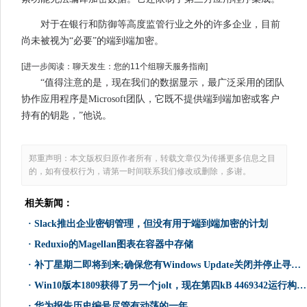
对于在银行和防御等高度监管行业之外的许多企业，目前
尚未被视为“必要”的端到端加密。
[进一步阅读：聊天发生：您的11个组聊天服务指南]
“值得注意的是，现在我们的数据显示，最广泛采用的团队
协作应用程序是Microsoft团队，它既不提供端到端加密或客户
持有的钥匙，”他说。
郑重声明：本文版权归原作者所有，转载文章仅为传播更多信息之目
的，如有侵权行为，请第一时间联系我们修改或删除，多谢。
相关新闻：
·
Slack推出企业密钥管理，但没有用于端到端加密的计划
·
Reduxio的Magellan图表在容器中存储
·
补丁星期二即将到来;确保您有Windows Update关闭并停止寻求！
·
Win10版本1809获得了另一个jolt，现在第四kB 4469342运行构建17763.168
·
华为报告历史编号尽管有动荡的一年