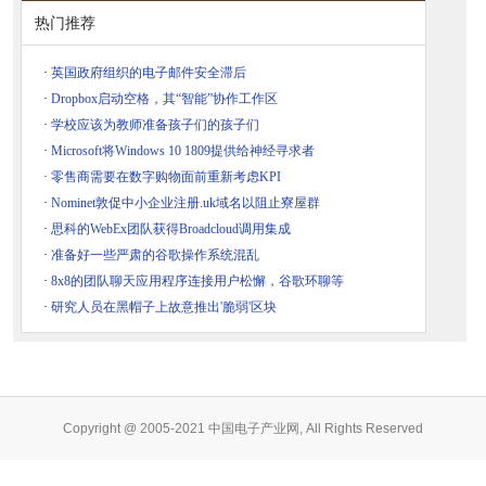
热门推荐
·
英国政府组织的电子邮件安全滞后
·
Dropbox启动空格，其“智能”协作工作区
·
学校应该为教师准备孩子们的孩子们
·
Microsoft将Windows 10 1809提供给神经寻求者
·
零售商需要在数字购物面前重新考虑KPI
·
Nominet敦促中小企业注册.uk域名以阻止寮屋群
·
思科的WebEx团队获得Broadcloud调用集成
·
准备好一些严肃的谷歌操作系统混乱
·
8x8的团队聊天应用程序连接用户松懈，谷歌环聊等
·
研究人员在黑帽子上故意推出'脆弱'区块
Copyright @ 2005-2021 中国电子产业网, All Rights Reserved