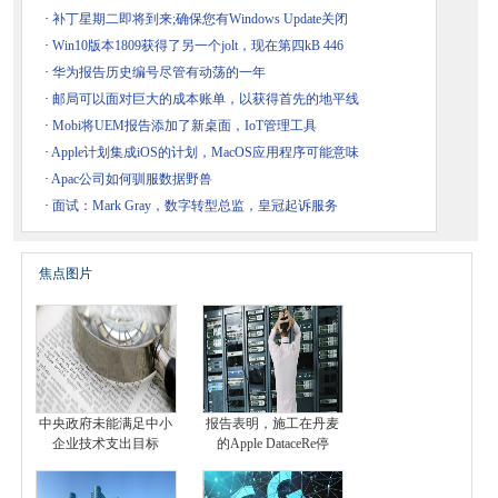
·
补丁星期二即将到来;确保您有Windows Update关闭
·
Win10版本1809获得了另一个jolt，现在第四kB 446
·
华为报告历史编号尽管有动荡的一年
·
邮局可以面对巨大的成本账单，以获得首先的地平线
·
Mobi将UEM报告添加了新桌面，IoT管理工具
·
Apple计划集成iOS的计划，MacOS应用程序可能意味
·
Apac公司如何驯服数据野兽
·
面试：Mark Gray，数字转型总监，皇冠起诉服务
焦点图片
中央政府未能满足中小
报告表明，施工在丹麦
企业技术支出目标
的Apple DataceRe停