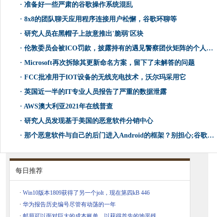
·
准备好一些严肃的谷歌操作系统混乱
·
8x8的团队聊天应用程序连接用户松懈，谷歌环聊等
·
研究人员在黑帽子上故意推出'脆弱'区块
·
伦敦委员会被ICO罚款，披露持有的遇见警察团伙矩阵的个人信息
·
Microsoft再次拆除其更新命名方案，留下了未解答的问题
·
FCC批准用于IOT设备的无线充电技术，沃尔玛采用它
·
英国近一半的IT专业人员报告了严重的数据泄露
·
AWS澳大利亚2021年在线普查
·
研究人员发现基于美国的恶意软件分销中心
·
那个恶意软件与自己的后门进入Android的框架？别担心;谷歌在它上面。（GULP！）
每日推荐
·
Win10版本1809获得了另一个jolt，现在第四kB 446
·
华为报告历史编号尽管有动荡的一年
·
邮局可以面对巨大的成本账单，以获得首先的地平线