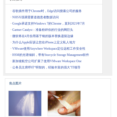
·
谷歌插件用于Chrome时，Edge访问搜索公司的服务
·
NHSX强调需要道德患者数据访问
·
Google承诺支持Windows 7的Chrome，直到2021年7月
·
Gartner Catalyst：准备粉碎你的行业的网巨头
·
微软将在4月份用基于铬的版本替换遗留边缘
·
为什么Apple应该让您在iPhone上定义私人地方
·
VMware使用Anywhere Workspace定位远程工作安全性
·
HSM的光谱倾斜，带有Storcycle Storage Management软件
·
新加坡航空公司扩展了使用VMware Workspace One
·
公务员主席呼吁“明智的，经验丰富的强大”IT领导
焦点图片