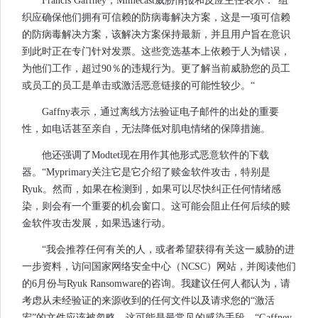
Francis Gaffney，Mimecast威胁情报和反应主任表示：“组
织应确保他们拥有可信赖的防病毒解决方案，这是一项可信赖
的防病毒解决方案，该解决方案保持最新，并且用户旨在意识
到此时正在专门针对发票。这些竞选基本上依赖于人为错误，
为他们工作，超过90％的违规行为。更了解当前威胁您的员工
或员工的员工是单击或激活恶意链接的可能性较少。“
Gaffny表示，通过离线方法验证电子邮件的出处的重要
性，如电话甚至亲自，无法降低对肌电情绪的保障措施。
他还强调了Modtet现在用作其他形式恶意软件的下载
器。“Myprimary关注它是它介绍了赎金软件攻击，特别是
Ryuk。然而，如果在检测到，如果可以尽快纠正任何情绪感
染，则会有一个重要的机会窗口。这可能会阻止任何后续的赎
金软件攻击发展，如果迅速行动。
“我会推荐任何有关的人，或者希望获得有关这一威胁的进
一步资料，访问国家网络安全中心（NCSC）网站，并阅读他们
的6月份与Ryuk Ransomware的咨询。我建议任何人都认为，请
考虑从未经验证的来源收到的任何文件以及请求您的“激活
宏”的文件应该被忽略。这可能是最常见的感染手段，“Gaffney