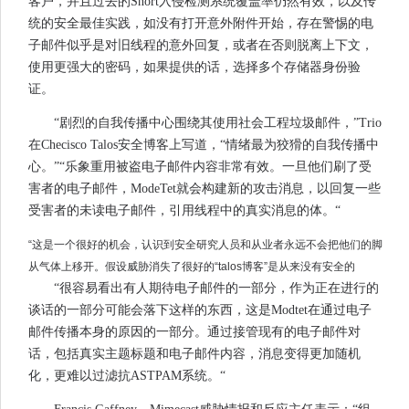
客户，并且过去的Snort入侵检测系统覆盖率仍然有效，以及传
统的安全最佳实践，如没有打开意外附件开始，存在警惕的电
子邮件似乎是对旧线程的意外回复，或者在否则脱离上下文，
使用更强大的密码，如果提供的话，选择多个存储器身份验
证。
“剧烈的自我传播中心围绕其使用社会工程垃圾邮件，”Trio
在Checisco Talos安全博客上写道，“情绪最为狡猾的自我传播中
心。”“乐象重用被盗电子邮件内容非常有效。一旦他们刷了受
害者的电子邮件，ModeTet就会构建新的攻击消息，以回复一些
受害者的未读电子邮件，引用线程中的真实消息的体。“
“这是一个很好的机会，认识到安全研究人员和从业者永远不会把他们的脚
从气体上移开。假设威胁消失了很好的“talos博客”是从来没有安全的
“很容易看出有人期待电子邮件的一部分，作为正在进行的
谈话的一部分可能会落下这样的东西，这是Modtet在通过电子
邮件传播本身的原因的一部分。通过接管现有的电子邮件对
话，包括真实主题标题和电子邮件内容，消息变得更加随机
化，更难以过滤抗ASTPAM系统。“