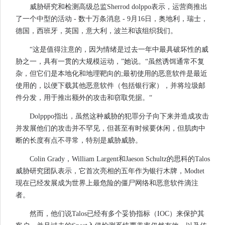
威胁研究和检测高级总监Sherrod dolppo表示，运营商推出
了一个中型的活动 - 数十万条消息 - 9月16日，奥地利，瑞士，
德国，西班牙，英国，意大利，波兰和该组织我们。
“这是值得注意的，因为情绪是过去一年中最具破坏性的威
胁之一，具有一贯的大规模运动，”她说。“虽然诱饵通常不复
杂，但它们是本地化和地理靶向的;最初使用的恶意软件是最近
使用的，以便下载其他恶意软件（包括银行家），并将垃圾邮
件分发，用于推出额外的攻击和窃取凭据。“
Dolpppo指出，虽然这种威胁的犯罪分子向下来并造成攻击
并发展他们的攻击并不罕见，但甚至有时候要休闲，但肌肉中
断的长度有点不寻常，特别是威胁威胁。
Colin Grady，William Largent和Jaeson Schultz的思科的Talos
威胁研究团队表示，它首次亮相的五年作为银行木牌，Modtet
现在已经发展成为世界上最危险的僵尸网络和恶意软件滴注
者。
然而，他们说Talos已经有多个妥协指标（IOC）来保护其