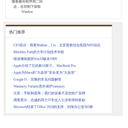
随着修补程序周二到
达，在控制下获取
Window
热门推荐
·
CIO采访：雨果Mathias，Cio，北安普敦综合医院NHS信任
·
Bletchley Park的大学计划技术学校
·
错误继续困扰Win10版本1909
·
Apple介绍了它的新16英寸。 MacBook Pro
·
Apple为Macs的“大血管”安全变为“大血管”
·
Google Fi：完整的常见问题解答
·
Wannacry Variants意外保护vannacry
·
注意，手机制造商：我们的设备不是您的广告牌
·
调查显示，忠诚的荷兰IT专业人士没有得到奖励
·
Microsoft结束了Office 2010的支持，刘海办公室365锣