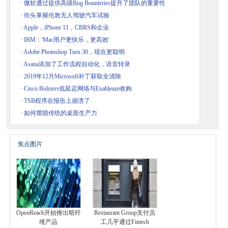
·
微软通过提供高级Bug Bounteries提升了团队的重要性
·
街头掌握伦敦无人驾驶汽车试验
·
Apple，iPhone 11，CBRS和企业
·
IBM：'Mac用户更快乐，更高效'
·
Adobe Photoshop Turn 30，现在更聪明
·
Asana添加了工作流程自动化，语音转录
·
2019年12月Microsoft补丁获取全清除
·
Cisco Bolsters低延迟网络与Exableaze收购
·
TSB程序在报告上崩溃了
·
如何摆脱传统的桌面生产力
焦点图片
OpenReach开始推出暗纤
Restaurant Group支付员
维产品
工几乎通过Fintech