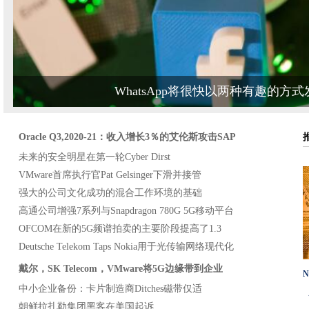
Google Cloud与用户共享无碳数据中心能源使用统计数据
第一个纽卡斯尔居民获得CityFibre千兆位访问
所有人的合理的法律建议 - 来自机器人
Wi-Fi联盟推进支持Wi-Fi 6e生态系统
爱尔兰的DPC将探测器发射到Facebook泄漏中
Facebook推出新闻通讯产品Bulletin 
联想如何处理HCI工作负载
诺基亚宣布下一次5G微波运输组合的演变
Oracle Q3,2020-21：收入增长3％的艾伦斯攻击SAP
爱立信加速了MMIMO的5G中频推出，RAN计算线
未来的安全明星在第一轮Cyber​​ Dirst
IBM和Telefónica在企业混合云推动中对技术伙伴进行了双倍下调
VMware首席执行官Pat Gelsinger下滑并接管
无能的网络犯罪分子在OPSEC失败中泄漏数据
强大的公司文化成功的混合工作环境的基础
Wellcome Sanger Institute踏上了剑桥数据中心的节省成本效率
高通公司增强7系列与Snapdragon 780G 5G移动平台
沃达丰推出了“即时”的Wi-Fi
OFCOM在新的5G频谱拍卖的主要阶段提高了1.3
超过三分之二的员工希望灵活努力留下来
Deutsche Telekom Taps Nokia用于光传输网络现代化
Truesped和CityFibre加速英国纤维推出
戴尔，SK Telecom，VMware将5G边缘带到企业
爱尔兰的DataCentre Industry推出Pro-Collinator计划，以提高蜂
N
中小企业备份：卡片制造商Ditches磁带仅适
Sutton议会在家庭传感器技术中试验
朝鲜拉扎勒集团黑客在美国起诉