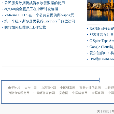
英国法院脸上的证据“黑洞”在警察加上大众黑客攻击
公民服务数据挑战旨在改善数据的使用
Minio Stakes在云对象容器存储中的领导索赔
egregor赎金瓶员工在中断时被逮捕
VMware CTO：在一个公共云提供商&apos;死
Microsoft Exchange Proxylogon在四天内攻击Spike 10次
第一个纽卡斯尔居民获得CityFibre千兆位访问
利物浦宣布为无人机技术进行测试和开发领域
联想如何处理HCI工作负载
RAN返回强劲
COLT进一步与IBM一起运行，以加速边缘计算
SES将高吞吐
网络安全理事会冠军英国安全优势
C Spire Tap
NCSC：用你的宠物名称作为密码非常愚蠢
Google Cl
大科技eClipses电信和武器巨人最大的游戏消费者
爱尔兰的DPC将
在MI5干预后，监测专家在智力调节器中拒绝拒绝工作
IBM和Telef&
nvidia targets datacentre记忆瓶颈
EBA在Microsoft Exchange攻击后恢复服务
正常学院报告突出了招聘问题令人沮丧的全球数据中心
林地信任于12月的网络攻击袭击
电子论坛
大市中国
山西商业网
中国财富网
高新企业信息网
白银理
超过一名家庭在英国努力提供宽带
万隆金银理财网
中华环保宣传网
吴忠网
中国啤酒网
大军事网
中国
Facebook的AI博士研究计划进入英国
Oracle用粗刃基础设施器件填充混合云和边缘计算策略
关于我们
|
西北澳大利亚获得数字增压