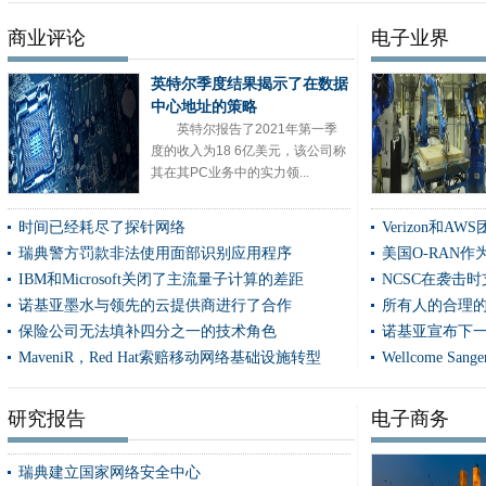
Google Cloud与用户共享无碳数据中心能源使用统计数据
商业评论
电子业界
第一个纽卡斯尔居民获得CityFibre千兆位访问
所有人的合理的法律建议 - 来自机器人
英特尔季度结果揭示了在数据
中心地址的策略
Wi-Fi联盟推进支持Wi-Fi 6e生态系统
英特尔报告了2021年第一季
爱尔兰的DPC将探测器发射到Facebook泄漏中
度的收入为18 6亿美元，该公司称
联想如何处理HCI工作负载
其在其PC业务中的实力领...
诺基亚宣布下一次5G微波运输组合的演变
时间已经耗尽了探针网络
Verizon和
爱立信加速了MMIMO的5G中频推出，RAN计算线
瑞典警方罚款非法使用面部识别应用程序
美国O-RAN作
IBM和Telefónica在企业混合云推动中对技术伙伴进行了双倍下调
IBM和Microsoft关闭了主流量子计算的差距
NCSC在袭击
无能的网络犯罪分子在OPSEC失败中泄漏数据
诺基亚墨水与领先的云提供商进行了合作
所有人的合理的
Wellcome Sanger Institute踏上了剑桥数据中心的节省成本效率
保险公司无法填补四分之一的技术角色
诺基亚宣布下一
沃达丰推出了“即时”的Wi-Fi
MaveniR，Red Hat索赔移动网络基础设施转型
Wellcome San
超过三分之二的员工希望灵活努力留下来
Truesped和CityFibre加速英国纤维推出
研究报告
电子商务
爱尔兰的DataCentre Industry推出Pro-Collinator计划，以提高蜂
Sutton议会在家庭传感器技术中试验
瑞典建立国家网络安全中心