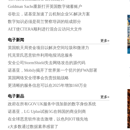
英国法院脸上的证据“黑洞”在警察加上大众黑客攻击
Goldman Sachs重新打开英国数字储蓄账户
Minio Stakes在云对象容器存储中的领导索赔
谷歌云，诺基亚加速了云机制企业5G解决方案
Microsoft Exchange Proxylogon在四天内攻击Spike 10次
数字知识必须是荷兰警察培训的组成部分
利物浦宣布为无人机技术进行测试和开发领域
AET使CTERA顺利进行混合云访问大文件
COLT进一步与IBM一起运行，以加速边缘计算
网络安全理事会冠军英国安全优势
电子新闻
更多
»
NCSC：用你的宠物名称作为密码非常愚蠢
英国航天局资金项目以解决空间垃圾和微潜力
托克里氏恶意软件利用电报消息服务
大科技eClipses电信和武器巨人最大的游戏消费者
安全公司StormShield失去网络攻击的源代码
在MI5干预后，监测专家在智力调节器中拒绝拒绝工作
诺基亚，Mobily揭开了世界第一个切片的FWA部署
nvidia targets datacentre记忆瓶颈
英国网络安全理事会负责技能战略
EBA在Microsoft Exchange攻击后恢复服务
更清晰的服务信息可以在2025年增加160万全
正常学院报告突出了招聘问题令人沮丧的全球数据中心
林地信任于12月的网络攻击袭击
电子新品
更多
»
超过一名家庭在英国努力提供宽带
政府在所有GOV.UK服务中强加新的数字身份系统
Facebook的AI博士研究计划进入英国
诺基亚，LG Uplus试验5G在韩国的商业到商
Oracle用粗刃基础设施器件填充混合云和边缘计算策略
在全球恶意软件攻击激增，以色列IOT领先地
西北澳大利亚获得数字增压
z大多数通过数据素养感冒了