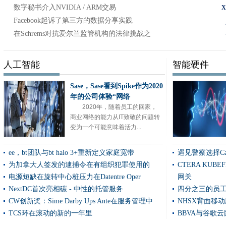
Neos Networks在英国推出商业级以太网FTTX服务
数字秘书介入NVIDIA / ARM交易
挪威政府将受害者占Microsoft攻击
Facebook起诉了第三方的数据分享实践
在Schrems对抗爱尔兰监管机构的法律挑战之
瑞典建立国家网络安全中心
阳光在希腊的第一个私人蜂窝校园智能制造网络上闪耀
150,000条记录意外抹去了警察系统
人工智能
智能硬件
RAN返回强劲的增长，但诺基亚准备了提前挑战的挑战
Sase，Sase看到Spike作为2020
公民服务数据挑战旨在改善数据的使用
年的公司体验“网络
Verizon和AWS团队在私人MEC上带来企业的优势
2020年，随着员工的回家，
谷歌云索赔革命与网络连接中心
商业网络的能力从IT致敬的问题转
变为一个可能意味着活力...
SES将高吞吐量环回服务束到美国国防部
egregor赎金瓶员工在中断时被逮捕
ee，bt团队与bt halo 3+重新定义家庭宽带
遇见警察选择Ca
美国O-RAN作为菜肴和AWS形式5G云战略合作
为加拿大人签发的逮捕令在有组织犯罪使用的
CTERA KUBE
Bharti Airtel，高通公司队在印度推进5克开放
电源短缺在旋转中心桩压力在Datentre Oper
网关
C Spire Taps Amdocs为5G无线政策和充电
NextDC首次亮相碳 - 中性的托管服务
四分之三的员
VMware CTO：在一个公共云提供商'死亡的企业“全能”的日子里
CW创新奖：Sime Darby Ups Ante在服务管理中
NHSX背面移
NCSC在袭击时支持教育部门的支持
TCS环在滚动的新的一年里
BBVA与谷歌
KDDI与CATO网络的团队在全球范围内采取SASE服务
Microsoft发