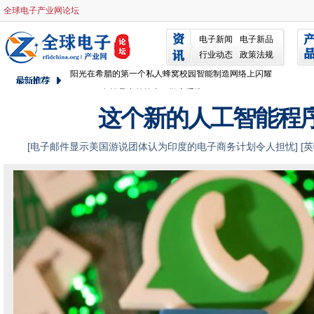
Neos Networks在英国推出商业级以太网FTTX服务
全球电子产业网论坛
挪威政府将受害者占Microsoft攻击
电子新闻
电子新品
瑞典建立国家网络安全中心
行业动态
政策法规
阳光在希腊的第一个私人蜂窝校园智能制造网络上闪耀
150,000条记录意外抹去了警察系统
RAN返回强劲的增长，但诺基亚准备了提前挑战的挑战
这个新的人工智能程
公民服务数据挑战旨在改善数据的使用
Verizon和AWS团队在私人MEC上带来企业的优势
[
电子邮件显示美国游说团体认为印度的电子商务计划令人担忧
] [
英
谷歌云索赔革命与网络连接中心
在全球
SES将高吞吐量环回服务束到美国国防部
egregor赎金瓶员工在中断时被逮捕
美国O-RAN作为菜肴和AWS形式5G云战略合作
Bharti Airtel，高通公司队在印度推进5克开放
C Spire Taps Amdocs为5G无线政策和充电
VMware CTO：在一个公共云提供商'死亡的企业“全能”的日子里
NCSC在袭击时支持教育部门的支持
KDDI与CATO网络的团队在全球范围内采取SASE服务