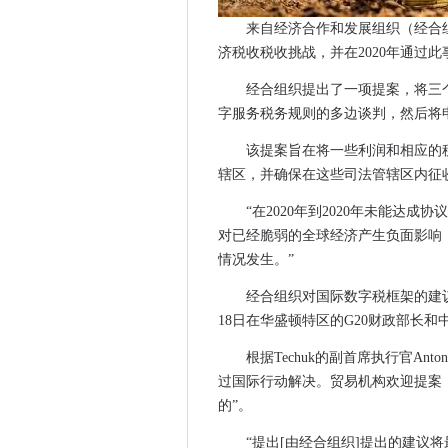
Restaurant Group支付员工几
来自经济合作和发展组织（经合
街头掌握伦敦无人驾驶汽车试
济税收税收挑战，并在2020年通过
看门狗在警务中敦促生物识别
经合组织提出了一项提案，将三个
NHSX主管限制了未来的NHS
字服务税务规则的多边谈判，然后将
亚亚洲如何简化其客户服务
该提案旨在将一些利润和相应的
Apple，iPhone 11，CBRS和
辖区，并确保在这些司法管辖区内征
政府继续探讨英国网络安全劳
沙特阿拉伯最大的汽车公司作为
“在2020年到2020年未能达
新的安全挑战等待APAC专家们
对已经脆弱的全球经济产生负面影响，”
情况发生。”
IBM：'Mac用户更快乐，更高效
Microsoft将捆绑更新以简化修
经合组织对国际数字税框架的建议
学生贷款公司未来的IT基础架构
18日在华盛顿特区的G20财政部长
Microsoft搞乱了你的Win10
根据Techuk的副首席执行官Ant
Adobe Photoshop Turn 3
过国际行动解决。贸易机构欢迎提案
BCS敦促大学在AI大师学位上
的”。
TSB在IT重组中进行关键预约
“提出[由经合组织]提出的建议