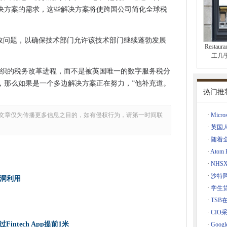
有点安全补丁KB 4523786，表面上用于自动驾驶仪
决方案的需求，这些解决方案将使跨国公司简化全球税
，语音转录
际税收问题，以确保技术部门允许该技术部门继续蓬勃发展
io，足球协会
Restau
关键
工几乎
取全清除
组织的税务改革进程，而不是被英国唯一的数字服务税分
rome OS加载项
，那么如果是一个多边解决方案正在努力，”他补充道。
热门推
腺癌AI扫描
生活
文章仅为传播更多信息之目的，如有侵权行为，请第一时间联
·
Micr
ableaze收购
·
英国
以访问全纤维宽带
·
随着
们认为高科技
·
Ato
台
·
NH
·
沙特
洞利用
·
学生
·
TSB
调整AWS波长
·
CIO采
覆盖范围
过Fintech App提前1米
·
Goog