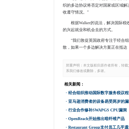
微软推动，然后是yanks，流氓
织的多边协议将否定对国家或区域解
Asana添加了工作流程自动化
收遵守情况。”
新建家庭以获得宽带质量认证
根据Walker的说法，解决国
CIO采访：Craig Donald，C
的兴起就业和机会去的方式。
Devsecops是联合对立力量的
2019年12月Microsoft补丁获
“我们敦促英国政府专注于经合
靠近Castaway，您的手机的Ch
散，如果一个多边解决方案正在抵达
Google Health Pioneers乳
伦敦5G运营商使混合开始服务
郑重声明：本文版权归原作者所有，转载
Cisco Bolsters低延迟网络与Ex
系我们修改或删除，多谢。
只有10％的英国家庭和企业可
相关新闻：
网络女孩第一志愿者鼓励女孩
·
经合组织推动国际数字服务税议程
2019年十大数据周边地区
TSB程序在报告上崩溃了
·
亚马逊消费者的设备易受两岁的漏
西联汇款转移到AWS云
·
行业合作修补SWAPGS CPU漏洞
欧洲首先是沃达丰作为全球电信
·
OpenReach开始推出暗纤维产品
Swisscom将一步朝着全国5G
·
Restaurant Group支付员工几乎通