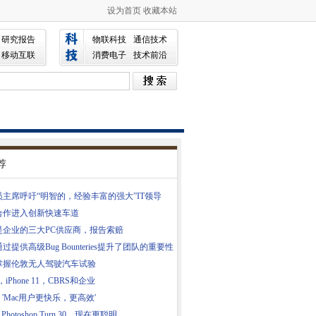
设为首页
收藏本站
研究报告
物联科技
通信技术
移动互联
消费电子
技术前沿
荐
员主席呼吁“明智的，经验丰富的强大”IT领导
合作进入创新快速车道
是企业的三大PC供应商，报告索赔
过提供高级Bug Bounteries提升了团队的重要性
掌握伦敦无人驾驶汽车试验
e，iPhone 11，CBRS和企业
：'Mac用户更快乐，更高效'
e Photoshop Turn 30，现在更聪明