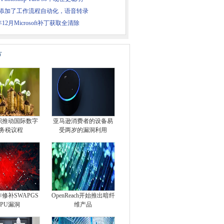
na添加了工作流程自动化，语音转录
年12月Microsoft补丁获取全清除
片
织推动国际数字
亚马逊消费者的设备易
务税议程
受两岁的漏洞利用
修补SWAPGS
OpenReach开始推出暗纤
CPU漏洞
维产品