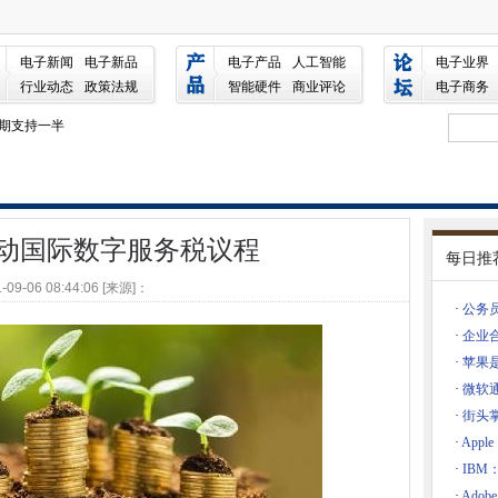
议程
电子新闻
电子新品
电子产品
人工智能
电子业界
富的强大”IT领导人申请CDIO工作
行业动态
政策法规
智能硬件
商业评论
电子商务
10长期支持一半
的漏洞利用
 Store业务
动国际数字服务税议程
平
每日推
漏洞
-09-06 08:44:06 [来源]：
报告索赔
·
公务
e，建议YellowDog Research
·
企业
·
苹果
化投资将继续增长
·
微软通
品
·
街头
eries提升了团队的重要性
·
Appl
同”
·
IBM
据中心并搬到Google云平台
·
Adob