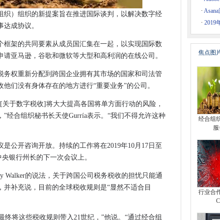
乎通过Fintech App提前1米
·
Asa
组织）组织的新提案旨在推进国际谈判，以解决数字经
验
·
2019
此事达成协议。
法规
框架的共同要素从成员国汇集在一起​​，以实现国际数
应用增强
焦点图
申请亚马逊，谷歌和微软等大型和高利润的在线公司。
税务权重新分配到跨国企业拥有其市场的国家和司法管
企业
收他们没有身体存在的地方进行“重要业务”的公司。
动力市场
数字转型的一部分完成SAP项目
成协议[关于数字税收]将大大提高各国将单方面行动的风险，
等待5G规划师
经合组织秘书长天使Gurría表示。“我们不得允许这种
经合组
'
服
补程序
是公开咨询开放。持续的工作将在2019年10月17日至
和网络安全“至关重要”
和中央银行州长的下一次会议上。
搜索框吗？
ony Walker的说法，关于跨国公司税务税收的担忧只能通
0，现在更聪明
，并补充说，目前的全球税收规则是“显然不适合目
行业合作
推动道德标准
将最终将这些税收规则带入21世纪，”他说。“通过经合组