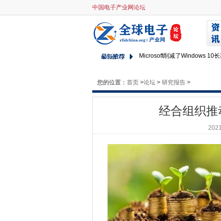
中国电子产业网论坛
经合组织推动国际数字服务税
公务员主席呼吁“明智的，经验丰
Windows 10：情况很复杂
Microsoft削减了Windows 
亚马逊消费者的设备易受两岁
您的位置：
首页
>
企业合作进入创新快速车道
论坛
>
研究报告
>
Apple Ceo Tim Cook捍卫App
经合组织推
英国人工智能投资达到记录水
行业合作修补SWAPGS CPU
2021
苹果是企业的三大PC供应商，
Mutlicloud在金融服务部门使用rif
随着全球投资跌倒，欧洲金融
OpenReach开始推出暗纤维产
微软通过提供高级Bug Bount
Apple的OS开发团队将“建立不
Atom Bank CTO在挖掘其数