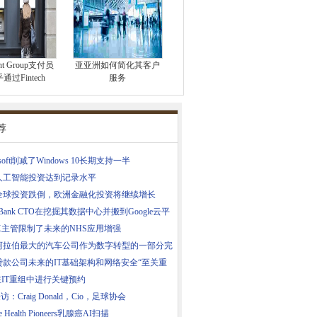
rant Group支付员
亚亚洲如何简化其客户
通过Fintech
服务
荐
osoft削减了Windows 10长期支持一半
人工智能投资达到记录水平
全球投资跌倒，欧洲金融化投资将继续增长
m Bank CTO在挖掘其数据中心并搬到Google云平
SX主管限制了未来的NHS应用增强
阿拉伯最大的汽车公司作为数字转型的一部分完
贷款公司未来的IT基础架构和网络安全“至关重
在IT重组中进行关键预约
访：Craig Donald，Cio，足球协会
le Health Pioneers乳腺癌AI扫描