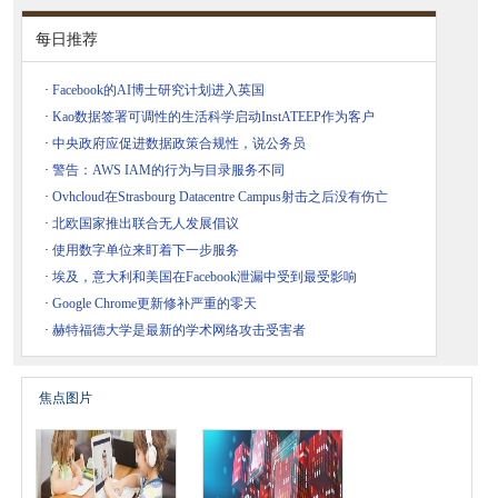
每日推荐
·
Facebook的AI博士研究计划进入英国
·
Kao数据签署可调性的生活科学启动InstATEEP作为客户
·
中央政府应促进数据政策合规性，说公务员
·
警告：AWS IAM的行为与目录服务不同
·
Ovhcloud在Strasbourg Datacentre Campus射击之后没有伤亡
·
北欧国家推出联合无人发展倡议
·
使用数字单位来盯着下一步服务
·
埃及，意大利和美国在Facebook泄漏中受到最受影响
·
Google Chrome更新修补严重的零天
·
赫特福德大学是最新的学术网络攻击受害者
焦点图片