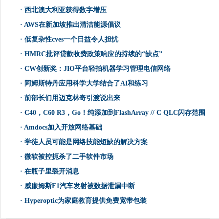
·
西北澳大利亚获得数字增压
·
AWS在新加坡推出清洁能源倡议
·
低复杂性cves一个日益令人担忧
·
HMRC批评贷款收费政策响应的持续的“缺点”
·
CW创新奖：JIO平台轻拍机器学习管理电信网络
·
阿姆斯特丹应用科学大学结合了AI和练习
·
前部长们用迈克林奇引渡说出来
·
C40，C60 R3，Go！纯添加到FlashArray // C QLC闪存范围
·
Amdocs加入开放网络基础
·
学徒人员可能是网络技能短缺的解决方案
·
微软被控扼杀了二手软件市场
·
在瓶子里裂开消息
·
威廉姆斯F1汽车发射被数据泄漏中断
·
Hyperoptic为家庭教育提供免费宽带包装