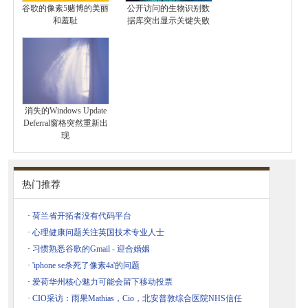
谷歌的像素5赌博的美丽
公开访问的生物识别数
和羞耻
据库突出显示关键失败
消失的Windows Update
Deferral窗格突然重新出
现
热门推荐
·
荷兰省开拓者没有代码平台
·
心理健康问题关注英国技术专业人士
·
习惯熟悉谷歌的Gmail - 迎合婚姻
·
'iphone se杀死了像素4a'的问题
·
爱荷华州核心魅力可能会留下移动投票
·
CIO采访：雨果Mathias，Cio，北安普敦综合医院NHS信任