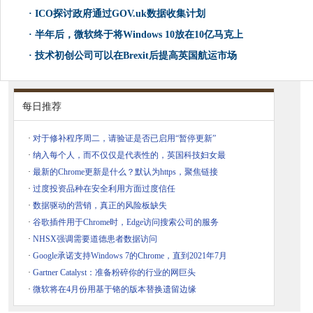
·
ICO探讨政府通过GOV.uk数据收集计划
·
半年后，微软终于将Windows 10放在10亿马克上
·
技术初创公司可以在Brexit后提高英国航运市场
每日推荐
·
对于修补程序周二，请验证是否已启用“暂停更新”
·
纳入每个人，而不仅仅是代表性的，英国科技妇女最
·
最新的Chrome更新是什么？默认为https，聚焦链接
·
过度投资品种在安全利用方面过度信任
·
数据驱动的营销，真正的风险板缺失
·
谷歌插件用于Chrome时，Edge访问搜索公司的服务
·
NHSX强调需要道德患者数据访问
·
Google承诺支持Windows 7的Chrome，直到2021年7月
·
Gartner Catalyst：准备粉碎你的行业的网巨头
·
微软将在4月份用基于铬的版本替换遗留边缘