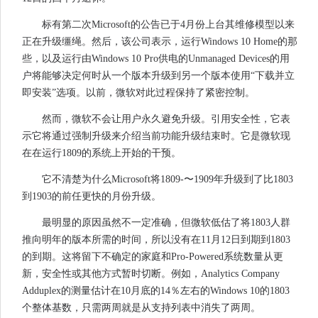
标有第二次Microsoft的公告已于4月份上台其维修模型以来
正在升级缰绳。然后，该公司表示，运行Windows 10 Home的那
些，以及运行由Windows 10 Pro供电的Unmanaged Devices的用
户将能够决定何时从一个版本升级到另一个版本使用“下载并立
即安装”选项。以前，微软对此过程保持了紧密控制。
然而，微软不会让用户永久避免升级。引用安全性，它表
示它将通过强制升级来介绍当前功能升级结束时。它是微软现
在在运行1809的系统上开始的干预。
它不清楚为什么Microsoft将1809-〜1909年升级到了比1803
到1903的前任更快的月份升级。
最明显的原因虽然不一定准确，但微软低估了将1803人群
推向明年的版本所需的时间，所以没有在11月12日到期到1803
的到期。这将留下不确定的家庭和Pro-Powered系统数量从更
新，安全性或其他方式暂时切断。例如，Analytics Company
Adduplex的测量估计在10月底的14％左右的Windows 10的1803
个整体基数，只需两周就是从支持列表中消失了两周。