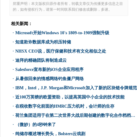
郑重声明：本文版权归原作者所有，转载文章仅为传播更多信息之目
的，如有侵权行为，请第一时间联系我们修改或删除，多谢。
相关新闻：
·
Microsoft开始Windows 10's 1809-to-1909强制升级
·
知道欺诈数据库成为积压转储
·
NHSX CEO说，医疗保健和技术有文化相似之处
·
迪拜的精确团队将制造成云
·
Salesforce宣布新的iOS企业应用程序
·
从暑假回来的情感网络钓鱼僵尸网络
·
IBM，Intel，J.P. Morgan和Microsoft加入了新的区块链令牌规范
·
近100万英镑的欧盟资助，以提高英国中小企业的技术技能
·
在税收数字化前面的HMRC压力机时，会计师的生存
·
荷兰集团适用于在第二次世界大战后期创建的数字化合作档档案馆
·
（微妙）的4秒钟来了
·
纯储存概述增长势头，Bolsters云戏剧