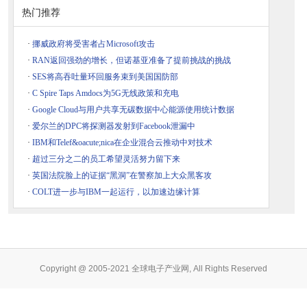
热门推荐
·
挪威政府将受害者占Microsoft攻击
·
RAN返回强劲的增长，但诺基亚准备了提前挑战的挑战
·
SES将高吞吐量环回服务束到美国国防部
·
C Spire Taps Amdocs为5G无线政策和充电
·
Google Cloud与用户共享无碳数据中心能源使用统计数据
·
爱尔兰的DPC将探测器发射到Facebook泄漏中
·
IBM和Telef&oacute;nica在企业混合云推动中对技术
·
超过三分之二的员工希望灵活努力留下来
·
英国法院脸上的证据“黑洞”在警察加上大众黑客攻
·
COLT进一步与IBM一起运行，以加速边缘计算
Copyright @ 2005-2021 全球电子产业网, All Rights Reserved