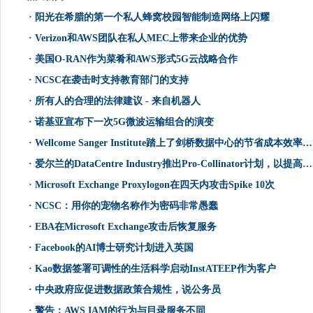
·
阳光在希腊的第一个私人蜂窝校园智能制造网络上闪耀
·
Verizon和AWS团队在私人MEC上带来企业的优势
·
美国O-RAN作为菜肴和AWS形式5G云战略合作
·
NCSC在袭击时支持教育部门的支持
·
所有人的合理的法律建议 - 来自机器人
·
诺基亚宣布下一次5G微波运输组合的演变
·
Wellcome Sanger Institute踏上了剑桥数据中心的节省成本效率驱动器
·
爱尔兰的DataCentre Industry推出Pro-Collinator计划，以提高蜂蜂
·
Microsoft Exchange Proxylogon在四天内攻击Spike 10次
·
NCSC：用你的宠物名称作为密码非常愚蠢
·
EBA在Microsoft Exchange攻击后恢复服务
·
Facebook的AI博士研究计划进入英国
·
Kao数据签署可调性的生活科学启动InstATEEP作为客户
·
中央政府应促进数据政策合规性，说公务员
·
警告：AWS IAM的行为与目录服务不同