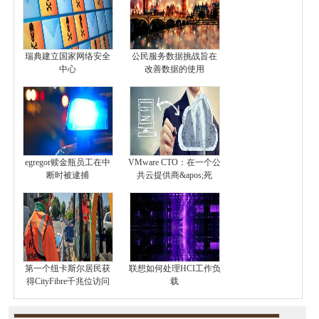
瑞典建立国家网络安全
公民服务数据挑战旨在
中心
改善数据的使用
egregor赎金瓶员工在中
VMware CTO：在一个公
断时被逮捕
共云提供商&apos;死
第一个纽卡斯尔居民获
联想如何处理HCI工作负
得CityFibre千兆位访问
载