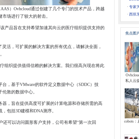
开放AWS动力的工业云
·
专家
ice（IAAS）Ovhcloud通过创建了几个专门的技术产品，跨越
 Cloud Services以管理需求
·
西班
健市场进行了较大的射击。
in公司表示，该产品旨在支持希望加速其向云的医疗组织提供支持的
德
焦点图
“改变”
hcare提供了灵活，可扩展的解决方案的所有优点，请解决全面，
独立架构首先
说。
漏洞因国家而异
设施
医疗组织提供值得信赖的解决方案。我们很高兴现在将此
社区的眼睛合作机会
Ovhcl
里程碑
私人云
台，基于VMware的软件定义数据中心（SDDC）技
站，但问题仍然超过回应
于伦敦的数据中心。
要首先解决频率的分配
务器，旨在提供高度可扩展的计算电源和存储所需的高
inera以促进频谱容量
，包括3D建模和DNA测序。
路径开放和多样化
cobots
Services的用户还可以访问圆形客户支持，公司有希望“第一次回
提取技术
民创新挑战挑战入围