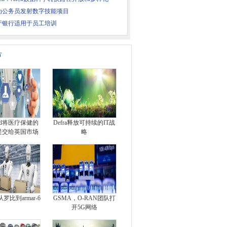
为公务员发射数字技能项目
牙银行适用于员工培训
片
oud将医疗保健的
Defra释放可持续的IT战
提交给英国市场
略
：从罗比到armar-6
GSMA，O-RAN团队打
开5G网络