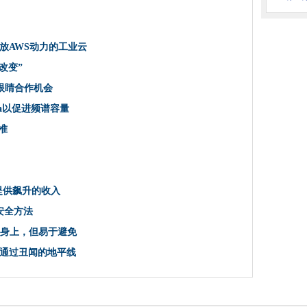
G核心软件堆栈的运营商
云提交给英国市场
可以让人们认真对待安全吗？
放AWS动力的工业云
金软件攻击袭击
改变”
的眼睛合作机会
era以促进频谱容量
覆盖范围
准
智能交通项目
业提供飙升的收入
粒削减事件响应时间
据安全方法
推动相关的连接服务至270％的增长
人身上，但易于避免
络
通过丑闻的地平线
斯州勒索沃州软件通过种子传播