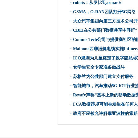
·
cobots：从罗比到armar-6
HPE提供AS-A-Service 5
·
GSMA，O-RAN团队打开5G网络
Ovhcloud将医疗保健的私人
Lady Gaga和Madonna
·
大众汽车集团向第三方技术公司开
Pitney Bowes一年内第二赎
·
CDEI在公共部门数据共享中呼吁“
计算机滥用事件的电脑数量
·
Comms Tech公司与提供商社区
Defra释放可持续的IT战略
·
Mainone西非潜艇电缆实施Infin
维尔京媒体传播英国千兆宽带
·
ICO规则为儿童奠定了数字隐私标
汽车 - 电信联盟索赔成功完成
·
女学生安全专家准备做战斗
职业黑客崛起的神经化论
·
苏格兰为公共部门建立支付服务
cobots：从罗比到armar-6
·
智能城市，汽车推动5G IOT行
Sega Europe如何使用云暹
·
Revafy声称“基本上新的移动数
Revving-Up电动车辆市场
复杂的安全性妨碍事件响应
·
FCA数据违规可能会发生在任何
GSMA，O-RAN团队打开5G网
·
政府不应被允许解雇亚波柱的索赔
EE进一步扩展了英国5G网络
神秘的Evirequest麦斯科
CloudFlare为主要净停机道歉