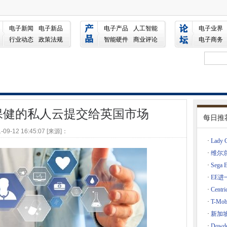
云提交给英国市场
电子新闻
电子新品
电子产品
人工智能
电子业界
可以让人们认真对待安全吗？
行业动态
政策法规
智能硬件
商业评论
电子商务
金软件攻击袭击
覆盖范围
智能交通项目
医疗保健的私人云提交给英国市场
每日推
-09-12 16:45:07 [来源]：
粒削减事件响应时间
·
Lad
推动相关的连接服务至270％的增长
·
维尔
·
Seg
·
EE进
络
·
Cent
·
T-M
斯州勒索沃州软件通过种子传播
·
新加坡
·
Dow