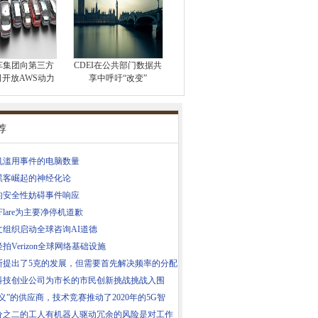
车集团向第三方
CDEI在公共部门数据共
开放AWS动力
享中呼吁“改变”
荐
机滥用事件的电脑数量
黑客崛起的神经化论
的安全性妨碍事件响应
udFlare为主要净停机道歉
文组织启动全球咨询AI道德
拍Verizon全球网络基础设施
斯提出了5克的发展，但需要首先解决频率的分配
科技创业公司为市长的市民创新挑战挑战入围
义”的供应商，技术竞赛推动了2020年的5G智
分之二的工人有机器人驱动冗余的风险是对工作