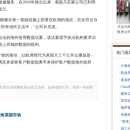
私标准
健服务，自2016年推出以来 - 索赔几百家公司已利用
目
波兰。
续推动2020个业务PC销售
织能够在单一基础设施上部署在欧洲的项目，完全符合当
动了2020年的5G智能手机价格
等所有域外立法中，”公司补充道。
大众汽
技术公司
合法的海外使用数据法案，该法案授予执法机构要求访
器上存储的数据的权利。
年的缓解
热门推
动冗余的风险是对工作的威胁不明
协调一致的推动，以欧洲替代为美国大三个公共云播放器 -
强调其承诺将客户数据脱离手来保护客户数据海外政府，
务
·
计算
在技术部门的多样性
·
职业
索赔的技能
·
复杂
气
·
Clo
文章仅为传播更多信息之目的，如有侵权行为，请第一时间联
·
教科
行业提供飙升的收入
·
拜耳轻
千上万英国企业家注册爱沙尼亚的业务
·
俄罗
系统是“不可能交付”
·
伦敦
提交给英国市场
公司中工作
·
“有意
数据安全方法
·
有三