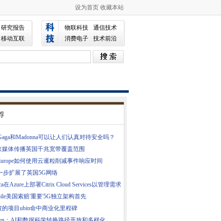
设为首页
收藏本站
研究报告
物联科技
通信技术
移动互联
消费电子
技术前沿
荐
y Gaga和Madonna可以让人们认真对待安全吗？
京媒体传播英国千兆宽带覆盖范围
a Europe如何使用云暹粒削减事件响应时间
一步扩展了英国5G网络
rica在Azure上部署Citrix Cloud Services以管理需求
obile美国索赔'重要'5G独立架构首先
的项目ubin命中商业化里程碑
den：AI和数据科学转换路径开放和多样化