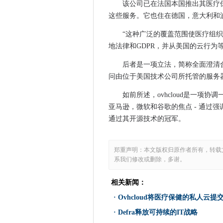
ICO规则为儿童奠定了数字隐
该公司已在法国本国推出其医疗保
专家为公务员发射数字技能项
这些服务。它也住在德国，意大利和
Gartner：Windows 7将继
“这种广泛的覆盖范围使医疗组
“有意义”的供应商，技术竞赛推
地法律和GDPR，并从美国的云行为
女学生安全专家准备做战斗
后者是一项立法，简称全面澄清
西班牙银行适用于员工培训
问由位于美国技术公司所托管的服务
SAP为ECC用户提供了一个五
有三分之二的工人有机器人驱
如前所述，ovhcloud是一项
亚马逊，微软和谷歌的焦点 - 通过
苏格兰为公共部门建立支付服
通过其开源技术的冠军。
TTC基准转移将妇女的重点放
英国公司缺乏使AI工作，员工
天气源使用雪花以保持极端天
郑重声明：本文版权归原作者所有，转载
系我们修改或删除，多谢。
智能城市，汽车推动5G IOT
自Brexit公民投票以来，成
相关新闻：
BREXIT转换后所需的IFG警告
·
Ovhcloud将医疗保健的私人云
只有1％的女求职者渴望在初创
·
Defra释放可持续的IT战略
Revafy声称“基本上新的移动