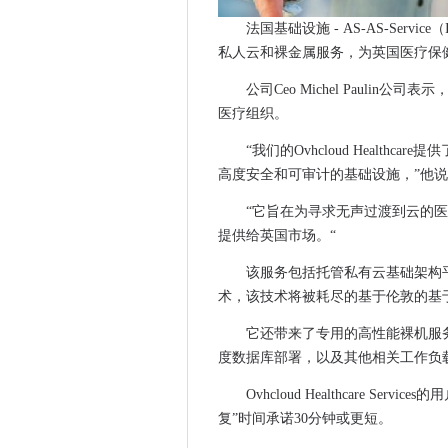
大众汽车集团向第三方技术公司
法国基础设施 - AS-AS-Serv
Centrica在Azure上部署Citrix
私人云和裸金属服务，为英国医疗保
规划系统获得数字式大修
公司Ceo Michel Paul
教科文组织启动全球咨询AI道
医疗组织。
CDEI在公共部门数据共享中呼吁
“我们的Ovhcloud Healt
T-Mobile美国索赔'重要'5G
高度安全和可审计的基础设施，”他
研究人员表示，Android安全
拜耳轻拍Verizon全球网络基础
“它旨在为寻求无声过渡到云的
Comms Tech公司与提供商
提供给英国市场。“
新加坡的项目ubin命中商业化
该服务包括托管私有云基础架构平
Tupperware修复了黑客网
术，该技术将被耗尽的基于伦敦的基
俄罗斯提出了5克的发展，但需
它还带来了专用的高性能裸机服
Mainone西非潜艇电缆实施Inf
度数据库部署，以及其他相关工作负载
Dowden：AI和数据科学转换
Ovhcloud Healthcare 
苏格兰警察推出有争议的数据
复”时间承诺30分钟或更短。
伦敦科技创业公司为市长的市