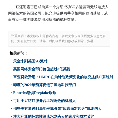
它还透露它已成为第一个介绍成功5G多运营商无线电接入
网络技术的英国公司，以允许提供商共享相同的移动基站，从
而有助于减少能源使用和所需的桅杆数量。
郑重声明：本文版权归原作者所有，转载文章仅为传播更多信息之目
的，如有侵权行为，请第一时间联系我们修改或删除，多谢。
相关新闻：
·
天空来到英国5G派对
·
英国网络安全部门价值超过8亿英镑
·
审查贷款费用：HMRC在为计划政策变化的改变提供IT系统时投资20万英镑
·
印度的2020年预算促进了当地科技部门
·
Fintechs恐惧Deepfake欺诈
·
可用于采访IT服务台工程角色的机器人
·
那些没有通过邮局地平线丑闻“应该面对起诉”规则的人
·
澳大利亚的标志性酒店水龙头云的速度和成本节约