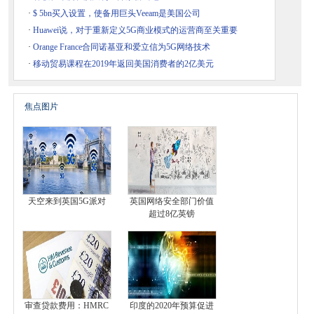
·
$ 5bn买入设置，使备用巨头Veeam是美国公司
·
Huawei说，对于重新定义5G商业模式的运营商至关重要
·
Orange France合同诺基亚和爱立信为5G网络技术
·
移动贸易课程在2019年返回美国消费者的2亿美元
焦点图片
天空来到英国5G派对
英国网络安全部门价值
超过8亿英镑
审查贷款费用：HMRC
印度的2020年预算促进