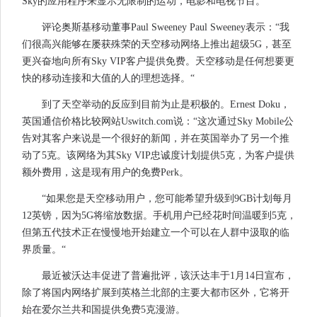
Sky的应用程序来显示无限制的运动，电影和电视节目。
评论奥斯基移动董事P​​aul Sweeney Paul Sweeney表示：“我
们很高兴能够在屡获殊荣的天空移动网络上推出超级5G，甚至
更兴奋地向所有Sky VIP客户提供免费。天空移动是任何想要更
快的移动连接和大值的人的理想选择。“
到了天空举动的反应到目前为止是积极的。Ernest Doku，
英国通信价格比较网站Uswitch.com说：“这次通过Sky Mobile公
告对其客户来说是一个很好的新闻，并在英国举办了另一个推
动了5克。该网络为其Sky VIP忠诚度计划提供5克，为客户提供
额外费用，这是现有用户的免费Perk。
“如果您是天空移动用户，您可能希望升级到9GB计划每月
12英镑，因为5G将缩放数据。手机用户已经花时间温暖到5克，
但第五代技术正在慢慢地开始建立一个可以在人群中汲取的临
界质量。“
最近被沃达丰促进了普遍批评，该沃达丰于1月14日宣布，
除了将国内网络扩展到英格兰北部的主要大都市区外，它将开
始在爱尔兰共和国提供免费5克漫游。