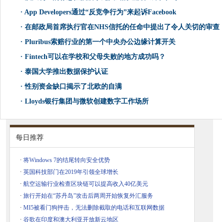
·
App Developers通过“反竞争行为”来起诉Facebook
·
在邮政局首席执行官在NHS信托的任命中提出了令人关切的审查
·
Pluribus索赔行业的第一个中央办公边缘计算开关
·
Fintech可以在学校和父母失败的地方成功吗？
·
泰国大学推出数据保护认证
·
性别资金缺口揭示了北欧的自满
·
Lloyds银行集团与微软创建数字工作场所
每日推荐
·
将Windows 7的结尾转向安全优势
·
英国科技部门在2019年引领全球增长
·
航空运输行业检查区块链可以提高收入40亿美元
·
旅行开始在“苏丹岛”攻击后两周开始恢复外汇服务
·
MI5被看门狗抨击，无法删除截取的电话和互联网数据
·
谷歌在印度和澳大利亚开放新云地区