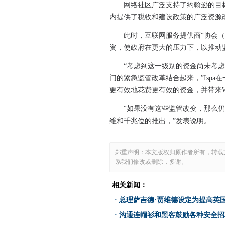
网络社区广泛支持了约翰逊的目标
Manchester Metrolink获
内提供了税收和建设政策的广泛资源
总理萨吉德·贾维德设定为提高
微软和苹果在一起更好
此时，互联网服务提供商“协会（IS
为什么cio必须将内部IT流程
资，使政府在更大的压力下，以推动
感觉收入挤压，Mozilla休息了7
“考虑到这一级别的资金尚未考虑
沟通连帽衫和黑客鼓励各种安
门的紧急监管改革结合起来，”Isp
Microsoft为Enterprise提
更有效地花费更有效的资金，并带来WA
微软的Surface Duo是一个大
“如果没有这些监管改变，那么
在阿曼的新技术启动驱动器内
维和千兆位的推出，”发表说明。
英国航空公司解决了IT系统问
微软在通往苹果硅的道路上加
郑重声明：本文版权归原作者所有，转载
关键点大多数Android与IOS
系我们修改或删除，多谢。
IBM启动基于区块链的供应链服务
如何在Mac的Finder中安装
相关新闻：
别担心曲线才刚刚呢 - 让您的Cit
·
总理萨吉德·贾维德设定为提高英
数字地雷通过开设云房子圆顶设施扩展了
·
沟通连帽衫和黑客鼓励各种安全招
Wi-Fi 6e即将到来苹果企业