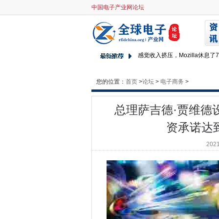
中国电子产业网论坛
总理萨吉德·贾维德设定为提高
微软和苹果在一起更好
为什么cio必须将内部IT流程
感觉收入挤压，Mozilla休息了7
沟通连帽衫和黑客鼓励各种安
您的位置：
首页
>
Microsoft为Enterprise提
论坛
>
电子商务
>
微软的Surface Duo是一个大
总理萨吉德·贾维德
在阿曼的新技术启动驱动器内
英国航空公司解决了IT系统问
资承诺达
微软在通往苹果硅的道路上加
2021
关键点大多数Android与IOS
IBM启动基于区块链的供应链服务
如何在Mac的Finder中安装
别担心曲线才刚刚呢 - 让您的Cit
数字地雷通过开设云房子圆顶设施扩展了
Wi-Fi 6e即将到来苹果企业