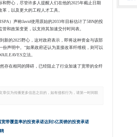
和野心，尽管许多人提醒人们在他的2025年截止日期
取非接触式支付技术
改革，以及更大的工程人才工具。
英国宽带覆盖率的投资承诺达到5亿英镑的投资承诺
PA）声称Javid使用原始的2033年目标估计了5BN的投
数字化以跟上变化的步伐
监管和政策变更，以支持其加速交付时间表。
0
到新的2025野心，这对政府表示，即将这种资金与该部
全招聘
a在一份声明中。“如果政府还认为直接改革纤维税，则可以
供了良好的效果
ILEAVES立法。
图片产品
仍然存在相同的障碍，已经阻止了行业加速了宽带的全纤
题，使其成为地面和延迟数百次航班
入其他主要开发人员
文章仅为传播更多信息之目的，如有侵权行为，请第一时间联
参数未命中
与AI，IOT集成
几乎任何远程驱动器
rix系统修补
国宽带覆盖率的投资承诺达到5亿英镑的投资承诺
Docklands DataceRe Campus
聘