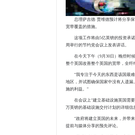
关于三星的Android安全更新
Microsoft发布了一些“可选的
总理萨吉德·贾维德预计将分享保
北欧支付协作将简化跨境付款
宽带覆盖的措施。
苹果在11月12日套装大苏尔释
诺基亚，NTT DOCOMO和O
这项工作将由5亿英镑的投资承诺
周举行的节约党会议上发表讲话。
谷歌vs Microsoft：挖掘公共
万事达卡在基于区块链的食品
在今天下午（9月30日）晚些
Microsoft Bucks历史，PEGS
整个英国改善整个英国的宽带，全纤
沃尔玛推出了“世界上最大的”
“我专注于今天的东西是该国最难到
神秘的应用程序让您关闭 - 或
地区，并试图确保国家中没有人遗漏
银行搬到三星生物识别缺陷的
施的利益。“
新法律将帮助推出更快的宽带
在会议上“建立基础设施英国需要
新的资金宣布解决在线儿童虐
万英镑的基础设施交付计划的详细信
炒作与现实：是另一个'Ai冬天
“政府将建立英国的未来，并带
Challo推动企业合作跨公司墙
提前与媒体分享的预先评论。
UKTECH50 2019 - 帮