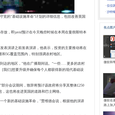
公告的两个大
·
仅仅因
，非安全性，C / D星期”的Win10补丁。避免它们。
·
沙特银
守党的“基础设施革命”计划的详细信息，包括改善英国
技术
放
焦点图
MRON在工厂楼层测试5G
存放，即javid预计在今天晚些时候在本周在曼彻斯特本
云电子邮件市场Duopoly
供应链的合作伙伴
时候发表演讲之前发表演讲，他表示，投资的主要推动将在
 Windows 10 21H1为“次要”升级
维和5G覆盖范围内，特别强调农村地区。
区块链条的货运和支付网络
微软和
达的地区，”他在广播期间说。“一些......更多的农村
者是吗？
。[我们]想要升级并确保每个人都获得新的现代基础设
影响
”部分会议期间，致辞将预计该政府将分享其整体£250
待
息，这也将改进英国的道路和巴士网络。
'的尖骨的技术产业吗？
微软在
来一个新的基础设施革命，”贾维德会说，根据他的演讲
壁
路上加
助我们在英国技术中找到最有影响力的人