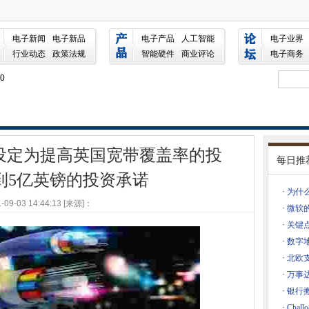
英国宽带覆盖率的投资承诺达到5亿英镑的投资承诺
电子新闻
电子新品
电子产品
人工智能
电子业界
行业动态
政策法规
智能硬件
商业评论
电子商务
数字化以跟上变化的步伐
0
全招聘
供了良好的效果
图片产品
设定为提高英国宽带覆盖率的投
每日推
题，使其成为地面和延迟数百次航班
到5亿英镑的投资承诺
入其他主要开发人员
·
为什么
-09-03 14:44:13 [来源]：
参数未命中
·
微软的
·
关键点
与AI，IOT集成
·
数字地
几乎任何远程驱动器
·
北欧
rix系统修补
·
万事
Docklands DataceRe Campus
·
银行
·
Cha