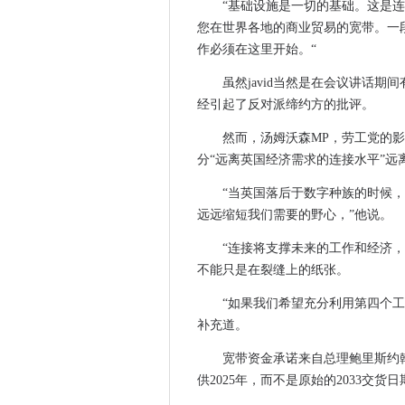
Facebook更改其Libra计
“基础设施是一切的基础。这是
美国的少数科技初创公司几乎没
您在世界各地的商业贸易的宽带。一
作必须在这里开始。“
仅仅因为Microsoft销售Win
使用HE500超融合节点进行
虽然javid当然是在会议讲话期
微软团队来到Linux
经引起了反对派缔约方的批评。
边缘路线图显示用户请求 - 并
然而，汤姆沃森MP，劳工党的
沙特银行在ATMS的基于区间的基于
分“远离英国经济需求的连接水平”远
FOI要求揭示英国警察部队云
“当英国落后于数字种族的时候
过时的IT系统正在妨碍患者护理
远远缩短我们需要的野心，”他说。
Microsoft预览Linux上的边缘
Microsoft踏上了瑞典的可再
“连接将支撑未来的工作和经济
Facebook，Instagram
不能只是在裂缝上的纸张。
阿波罗11如何影响现代计算机
“如果我们希望充分利用第四个
犹他州县通过区块链搬迁扩大
补充道。
它如何帮助国家剧院到舞台制
宽带资金承诺来自总理鲍里斯约
运输巨头马士克在采取云首次
供2025年，而不是原始的2033交货
这是周二的补丁时间。确保暂