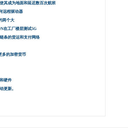
，使其成为地面和延迟数百次航班
公告的两个大
任何远程驱动器
，非安全性，C / D星期”的Win10补丁。避免它们。
告的两个大
ON在工厂楼层测试5G
放
块链条的货运和支付网络
MRON在工厂楼层测试5G
云电子邮件市场Duopoly
供应链的合作伙伴
包含更多的加密货币
 Windows 10 21H1为“次要”升级
区块链条的货运和支付网络
者是吗？
件和硬件
影响
动更新。
待
'的尖骨的技术产业吗？
壁
助我们在英国技术中找到最有影响力的人