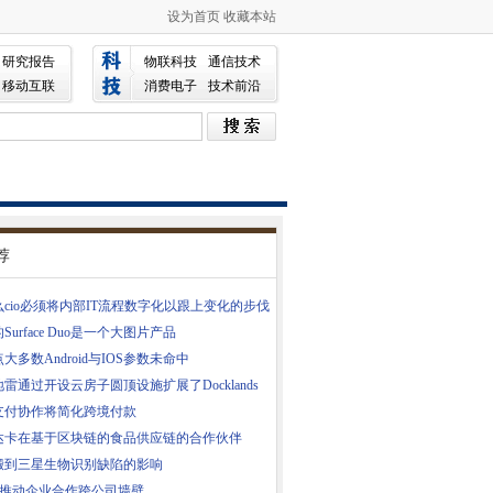
设为首页
收藏本站
研究报告
物联科技
通信技术
移动互联
消费电子
技术前沿
荐
cio必须将内部IT流程数字化以跟上变化的步伐
Surface Duo是一个大图片产品
大多数Android与IOS参数未命中
雷通过开设云房子圆顶设施扩展了Docklands
支付协作将简化跨境付款
达卡在基于区块链的食品供应链的合作伙伴
搬到三星生物识别缺陷的影响
llo推动企业合作跨公司墙壁