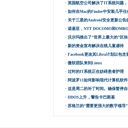
·
英国航空公司解决了IT系统问题
关于三星的Android安全更新
·
如何在Mac的Finder中安装几乎
Microsoft发布了一些“可选的
·
关于三星的Android安全更新公
北欧支付协作将简化跨境付款
·
诺基亚，NTT DOCOMO和OMR
苹果在11月12日套装大苏尔释
·
沃尔玛推出了“世界上最大的”区
诺基亚，NTT DOCOMO和O
谷歌vs Microsoft：挖掘公共
·
新的资金宣布解决在线儿童虐待
万事达卡在基于区块链的食品
·
Facebook更改其Libra计划以
Microsoft Bucks历史，PEGS
·
微软团队来到Linux
沃尔玛推出了“世界上最大的”
·
过时的IT系统正在妨碍患者护理
神秘的应用程序让您关闭 - 或
·
阿波罗11如何影响现代计算机软
银行搬到三星生物识别缺陷的
·
这是周二的补丁时间。确保暂停自
新法律将帮助推出更快的宽带
·
DDOS上升，警告卡巴斯基
新的资金宣布解决在线儿童虐
·
苏格兰的“需要更强大的数字领导”
炒作与现实：是另一个'Ai冬天
Challo推动企业合作跨公司墙
UKTECH50 2019 - 帮