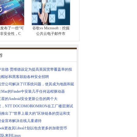
soft发布了一些“可
谷歌vs Microsoft：挖掘
非安全性，C
公共云电子邮件市
荐
萨吉德·贾维德设定为提高英国宽带覆盖率的投
连帽衫和黑客鼓励各种安全招聘
航空公司解决了IT系统问题，使其成为地面和延
Mac的Finder中安装几乎任何远程驱动器
星的Android安全更新公告的两个大
，NTT DOCOMO和OMRON在工厂楼层测试
玛推出了“世界上最大的”区块链条的货运和支
资金宣布解决在线儿童虐待
ebook更改其Libra计划以包含更多的加密货币
队来到Linux