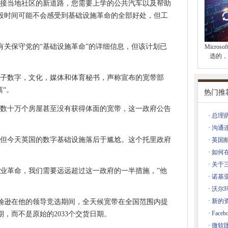
划以包含更多的加密货币
连接当地社区的新道路，您需要上学的公共汽车以及帮助
有进展VC资金
段时间可能不会感受到基础设施革命的全部好处，但工
dows 7支持并不意味着您可以购买它
缩放目标边缘工作负载
间有关保守党的“基础设施革命”的详细信息，但该计划已
Micro
选的，
撤消工作
影子数字，文化，媒体和体育秘书，声称宣布的宽带部
Slinkchain的身份技术
离“。
热门推
首次立场的缓慢但稳步采用
，数十万个房屋甚至没有获得体面的宽带，这一政府公告
·
总理
浏览器
·
沟通
生动力的数据中心
，但今天英国的数字基础设施落后于尴尬。这个托里政府
·
英国
和WhatsApp停电解决了，但问题仍然是导致它的原因
·
如何在
·
关于三
软件和硬件
工业革命，我们需要远远超过这一政府的一半措施，”他
·
诺基亚
移动投票
5G
·
沃尔
作
·
新的
翰逊在他的领导竞选期间，全天候宽带在全国范围内提
审查比赛的方法
·
Fac
日期，而不是原始的2033个交货日期。
停自动更新。
·
微软团