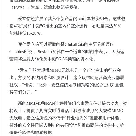
市高层建筑部署到郊区和农村容量领域，用于固定无线接入
（FWA），汽车，运输和物流等案例。
爱立信还扩展了其六个新产品的ran计算投资组合。这些包
括4G扩展和中频5G推出的室内和室外选择，吞吐量高达50％，
能耗降低15-20％。
评估爱立信可以帮助的是GlobalData的主要分析师Ed
Gubbins所说，Plosfolio发射在一个适当的时刻来表示，因为运
营商将注意力转化为中频5G 5G频谱的资本化。
“爱立信的大规模MIMO无线电是一个行业突出的行业突
出，方便的形状因素和轻质设计，这应该帮助运营商克服部署
挑战，”他说。“此外，爱立信的定制硅策略的稳定性和力量也
将它们分开。”
新的MMIMO和RAN计算投资组合由爱立信硅提供动力，架
构设计，提供了具有实时通道估计和波束成形的大规模MIMO
无线电，爱立信所说的不低于“行业领先的”覆盖和用户体验。
额外的安全性已嵌入到硅的共同设计和推出硬件的架构中，确
保保护软件和敏感数据。