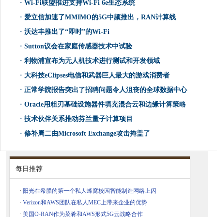
·
Wi-Fi联盟推进支持Wi-Fi 6e生态系统
·
爱立信加速了MMIMO的5G中频推出，RAN计算线
·
沃达丰推出了“即时”的Wi-Fi
·
Sutton议会在家庭传感器技术中试验
·
利物浦宣布为无人机技术进行测试和开发领域
·
大科技eClipses电信和武器巨人最大的游戏消费者
·
正常学院报告突出了招聘问题令人沮丧的全球数据中心
·
Oracle用粗刃基础设施器件填充混合云和边缘计算策略
·
技术伙伴关系推动芬兰量子计算项目
·
修补周二由Microsoft Exchange攻击掩盖了
每日推荐
·
阳光在希腊的第一个私人蜂窝校园智能制造网络上闪
·
Verizon和AWS团队在私人MEC上带来企业的优势
·
美国O-RAN作为菜肴和AWS形式5G云战略合作