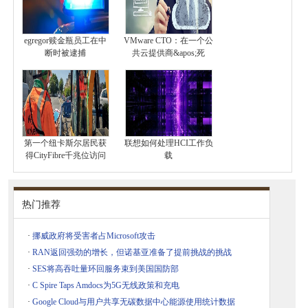
egregor赎金瓶员工在中
VMware CTO：在一个公
断时被逮捕
共云提供商&apos;死
第一个纽卡斯尔居民获
联想如何处理HCI工作负
得CityFibre千兆位访问
载
热门推荐
·
挪威政府将受害者占Microsoft攻击
·
RAN返回强劲的增长，但诺基亚准备了提前挑战的挑战
·
SES将高吞吐量环回服务束到美国国防部
·
C Spire Taps Amdocs为5G无线政策和充电
·
Google Cloud与用户共享无碳数据中心能源使用统计数据